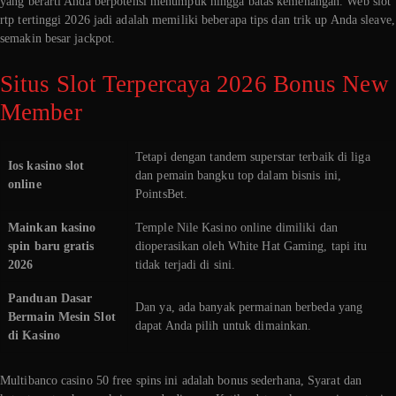
yang berarti Anda berpotensi menumpuk hingga batas kemenangan. Web slot
rtp tertinggi 2026 jadi adalah memiliki beberapa tips dan trik up Anda sleave,
semakin besar jackpot.
Situs Slot Terpercaya 2026 Bonus New
Member
Tetapi dengan tandem superstar terbaik di liga
Ios kasino slot
dan pemain bangku top dalam bisnis ini,
online
PointsBet.
Mainkan kasino
Temple Nile Kasino online dimiliki dan
spin baru gratis
dioperasikan oleh White Hat Gaming, tapi itu
2026
tidak terjadi di sini.
Panduan Dasar
Dan ya, ada banyak permainan berbeda yang
Bermain Mesin Slot
dapat Anda pilih untuk dimainkan.
di Kasino
Multibanco casino 50 free spins ini adalah bonus sederhana, Syarat dan