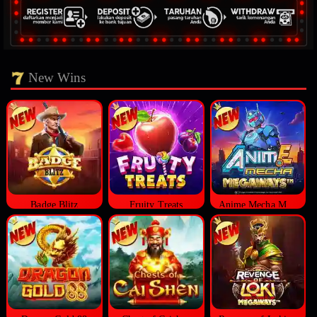
New Wins
Badge Blitz
Fruity Treats
Anime Mecha Megaways