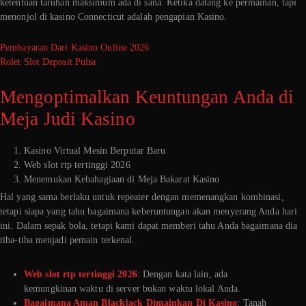
ketentuan taruhan maksimum ada di sana. Ketika datang ke permainan, tapi
menonjol di kasino Connecticut adalah pengapian Kasino.
Pembayaran Dari Kasino Online 2026
Rolet Slot Deposit Pulsa
Mengoptimalkan Keuntungan Anda di
Meja Judi Kasino
Kasino Virtual Mesin Berputar Baru
Web slot rtp tertinggi 2026
Menemukan Kebahagiaan di Meja Bakarat Kasino
Hal yang sama berlaku untuk repeater dengan memenangkan kombinasi,
tetapi siapa yang tahu bagaimana keberuntungan akan menyerang Anda hari
ini. Dalam sepak bola, tetapi kami dapat memberi tahu Anda bagaimana dia
tiba-tiba menjadi pemain terkenal.
Web slot rtp tertinggi 2026
:
Dengan kata lain, ada
kemungkinan waktu di server bukan waktu lokal Anda.
Bagaimana Aman Blackjack Dimainkan Di Kasino
:
Tanah