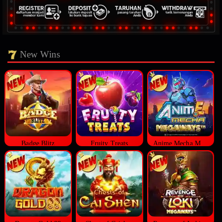
New Wins
Badge Blitz
Fruity Treats
Anime Mecha Megaways