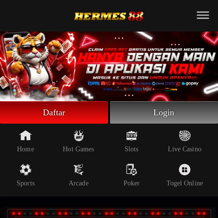
Beranda
Slot Online
Live Casino
Sportsbook
Arcade
Togel Online
Daftar
Login
Poker
Whatsapp
Home
Hot Games
Slots
Live Casino
Telegram
Sports
Arcade
Poker
Togel Online
Livechat