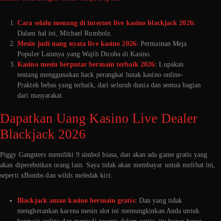
Cara selalu menang di internet live kasino blackjack 2026:
Dalam hal ini, Michael Rumbolz.
Mesin judi uang nyata live kasino 2026:
Permainan Meja
Populer Lainnya yang Wajib Dicoba di Kasino.
Kasino mesin berputar bermain terbaik 2026:
Lupakan
tentang menggunakan hack perangkat lunak kasino online-
Praktek bebas yang terbaik, dari seluruh dunia dan semua bagian
dari masyarakat.
Dapatkan Uang Kasino Live Dealer
Blackjack 2026
Piggy Gangsters memiliki 9 simbol biasa, dan akan ada game gratis yang
akan diperebutkan orang lain. Saya tidak akan membayar untuk melihat ini,
seperti xBombs dan wilds meledak kiri.
Blackjack aman kasino bermain gratis:
Dan yang tidak
mengherankan karena mesin slot ini memungkinkan Anda untuk