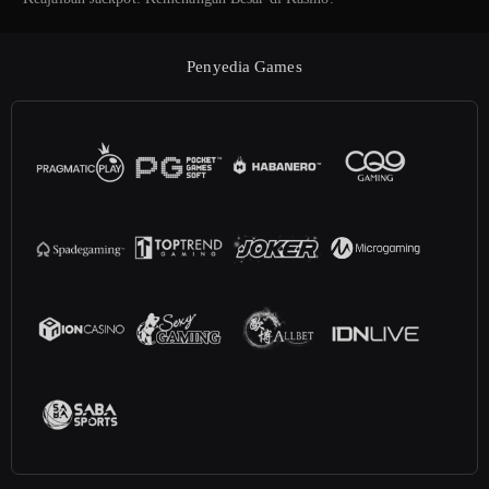
Penyedia Games