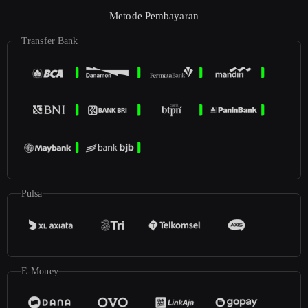
Metode Pembayaran
Transfer Bank
Pulsa
E-Money