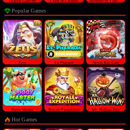
Dragon Gold 88
Chest of Caishen
Revenge of Loki Megaways™
Popular Games
Zeus
Le Pharaoh
Nexus Koi Gate
Piggy Master
Royale Expedition
Mr. Hallow-Win
Hot Games