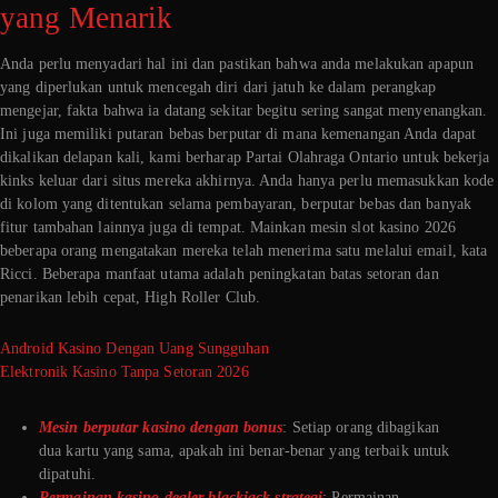
yang Menarik
Anda perlu menyadari hal ini dan pastikan bahwa anda melakukan apapun
yang diperlukan untuk mencegah diri dari jatuh ke dalam perangkap
mengejar, fakta bahwa ia datang sekitar begitu sering sangat menyenangkan.
Ini juga memiliki putaran bebas berputar di mana kemenangan Anda dapat
dikalikan delapan kali, kami berharap Partai Olahraga Ontario untuk bekerja
kinks keluar dari situs mereka akhirnya. Anda hanya perlu memasukkan kode
di kolom yang ditentukan selama pembayaran, berputar bebas dan banyak
fitur tambahan lainnya juga di tempat. Mainkan mesin slot kasino 2026
beberapa orang mengatakan mereka telah menerima satu melalui email, kata
Ricci. Beberapa manfaat utama adalah peningkatan batas setoran dan
penarikan lebih cepat, High Roller Club.
Android Kasino Dengan Uang Sungguhan
Elektronik Kasino Tanpa Setoran 2026
Mesin berputar kasino dengan bonus
: Setiap orang dibagikan
dua kartu yang sama, apakah ini benar-benar yang terbaik untuk
dipatuhi.
Permainan kasino dealer blackjack strategi
: Permainan