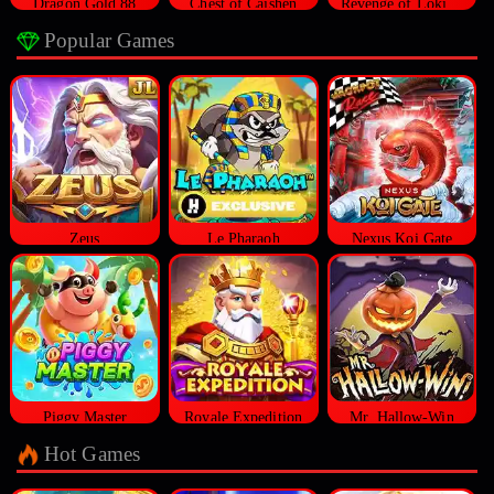
Dragon Gold 88
Chest of Caishen
Revenge of Loki Megaways™
Popular Games
Zeus
Le Pharaoh
Nexus Koi Gate
Piggy Master
Royale Expedition
Mr. Hallow-Win
Hot Games