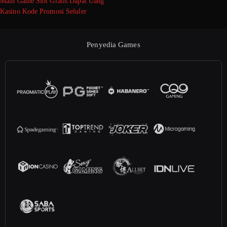
Main Game Slot Gratis Dapat Uang
Kasino Kode Promosi Seluler
Penyedia Games