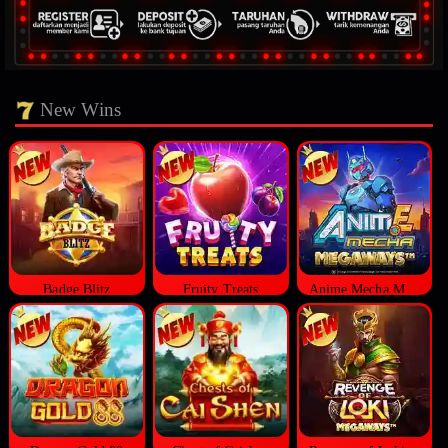
New Wins
Badge Blitz
Fruity Treats
Anime Mecha Megaways