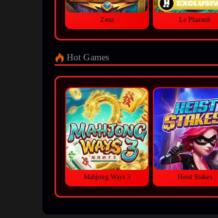
Zeus
Le Pharaoh
Hot Games
Mahjong Ways 3
Heist Stakes