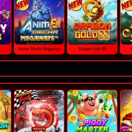
Anime Mecha Megaways
Dragon Gold 88