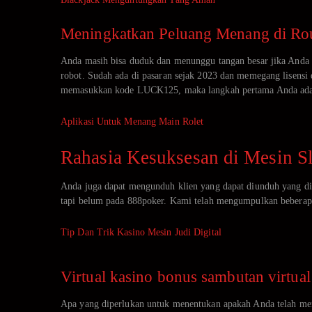
Meningkatkan Peluang Menang di Rou
Anda masih bisa duduk dan menunggu tangan besar jika Anda b
robot. Sudah ada di pasaran sejak 2023 dan memegang lisens
memasukkan kode LUCK125, maka langkah pertama Anda adala
Aplikasi Untuk Menang Main Rolet
Rahasia Kesuksesan di Mesin S
Anda juga dapat mengunduh klien yang dapat diunduh yang di
tapi belum pada 888poker. Kami telah mengumpulkan beberapa
Tip Dan Trik Kasino Mesin Judi Digital
Virtual kasino bonus sambutan virtual 
Apa yang diperlukan untuk menentukan apakah Anda telah me