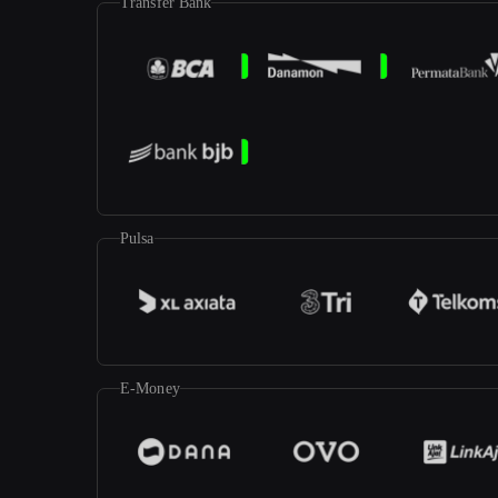
Transfer Bank
Pulsa
E-Money