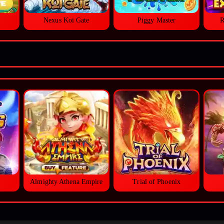
Nexus Koi Gate
Piggy Master
R
Almighty Athena Empire
Trial of Phoenix