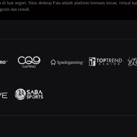
h di luar negeri. Situs desktop Pala adalah platform bermain instan, virtual k
gratis dan ramah.