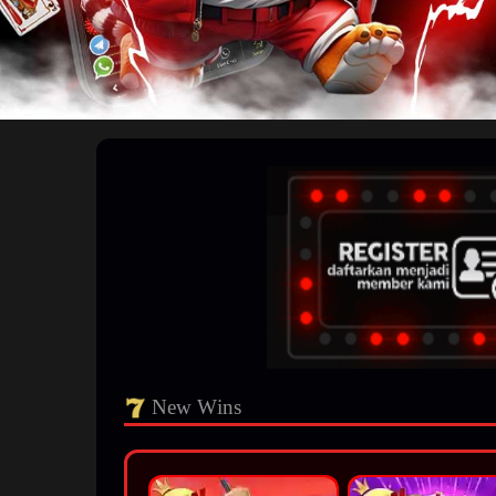
New Wins