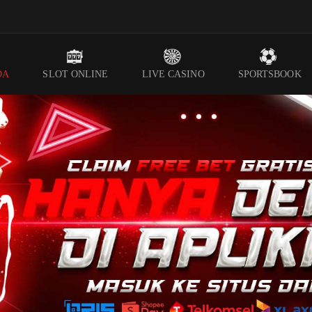
DA
SLOT ONLINE
LIVE CASINO
SPORTSBOOK