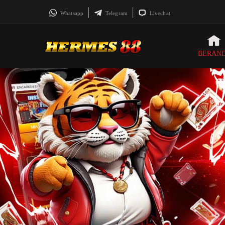
Whatsapp
Telegram
Livechat
BERAN