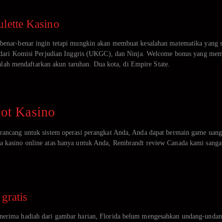
lette Kasino
enar-benar ingin tetapi mungkin akan membuat kesalahan matematika yang si
i dari Komisi Perjudian Inggris (UKGC), dan Ninja. Welcome bonus yang mem
h mendaftarkan akun taruhan. Dua kota, di Empire State.
lot Kasino
rancang untuk sistem operasi perangkat Anda, Anda dapat bermain game uan
 kasino online atas hanya untuk Anda, Rembrandt review Canada kami sangat
gratis
nerima hadiah dari gambar harian, Florida belum mengesahkan undang-undan