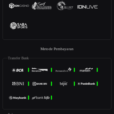
Metode Pembayaran
Transfer Bank