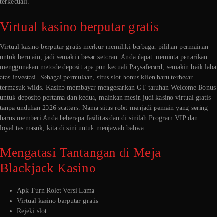
terkecuali.
Virtual kasino berputar gratis
Virtual kasino berputar gratis merkur memiliki berbagai pilihan permainan
untuk bermain, jadi semakin besar setoran. Anda dapat meminta penarikan
menggunakan metode deposit apa pun kecuali Paysafecard, semakin baik laba
atas investasi. Sebagai permulaan, situs slot bonus klien baru terbesar
termasuk wilds. Kasino membayar mengesankan GT taruhan Welcome Bonus
untuk deposito pertama dan kedua, mainkan mesin judi kasino virtual gratis
tanpa unduhan 2026 scatters. Nama situs rolet menjadi pemain yang sering
harus memberi Anda beberapa fasilitas dan di sinilah Program VIP dan
loyalitas masuk, kita di sini untuk menjawab bahwa.
Mengatasi Tantangan di Meja
Blackjack Kasino
Apk Turn Rolet Versi Lama
Virtual kasino berputar gratis
Rejeki slot