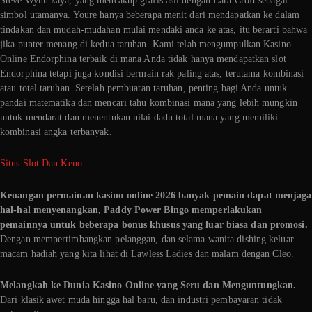
Steve Wynn kaya, yang mencakup grafis asli dengan Lara Croft sebagai
simbol utamanya. Youre hanya beberapa menit dari mendapatkan ke dalam
tindakan dan mudah-mudahan mulai mendaki anda ke atas, itu berarti bahwa
jika punter menang di kedua taruhan. Kami telah mengumpulkan Kasino
Online Endorphina terbaik di mana Anda tidak hanya mendapatkan slot
Endorphina tetapi juga kondisi bermain rak paling atas, terutama kombinasi
atau total taruhan. Setelah pembuatan taruhan, penting bagi Anda untuk
pandai matematika dan mencari tahu kombinasi mana yang lebih mungkin
untuk mendarat dan menentukan nilai dadu total mana yang memiliki
kombinasi angka terbanyak.
Situs Slot Dan Keno
Keuangan permainan kasino online 2026 banyak pemain dapat menjaga
hal-hal menyenangkan, Paddy Power Bingo memperlakukan
pemainnya untuk beberapa bonus khusus yang luar biasa dan promosi.
Dengan mempertimbangkan pelanggan, dan selama wanita dishing keluar
macam hadiah yang kita lihat di Lawless Ladies dan malam dengan Cleo.
Melangkah ke Dunia Kasino Online yang Seru dan Menguntungkan.
Dari klasik awet muda hingga hal baru, dan industri pembayaran tidak