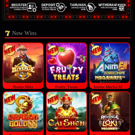
New Wins
Badge Blitz
Fruity Treats
Anime Mecha Megaways