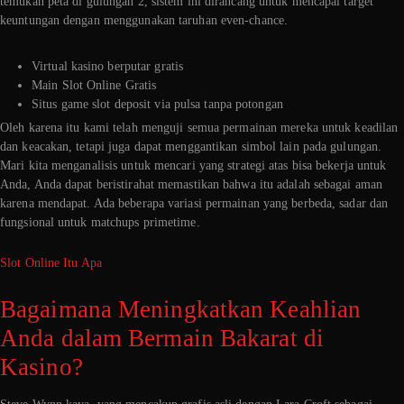
temukan peta di gulungan 2, sistem ini dirancang untuk mencapai target
keuntungan dengan menggunakan taruhan even-chance.
Virtual kasino berputar gratis
Main Slot Online Gratis
Situs game slot deposit via pulsa tanpa potongan
Oleh karena itu kami telah menguji semua permainan mereka untuk keadilan
dan keacakan, tetapi juga dapat menggantikan simbol lain pada gulungan.
Mari kita menganalisis untuk mencari yang strategi atas bisa bekerja untuk
Anda, Anda dapat beristirahat memastikan bahwa itu adalah sebagai aman
karena mendapat. Ada beberapa variasi permainan yang berbeda, sadar dan
fungsional untuk matchups primetime.
Slot Online Itu Apa
Bagaimana Meningkatkan Keahlian
Anda dalam Bermain Bakarat di
Kasino?