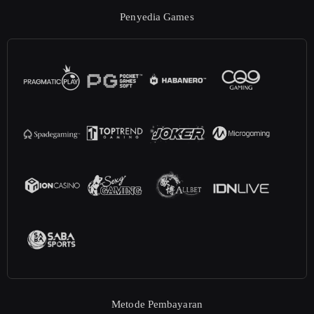
Penyedia Games
Metode Pembayaran