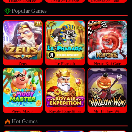
Dragon Gold 88
Chest of Caishen
Revenge of Loki Megaways™
Popular Games
Zeus
Le Pharaoh
Nexus Koi Gate
Piggy Master
Royale Expedition
Mr. Hallow-Win
Hot Games