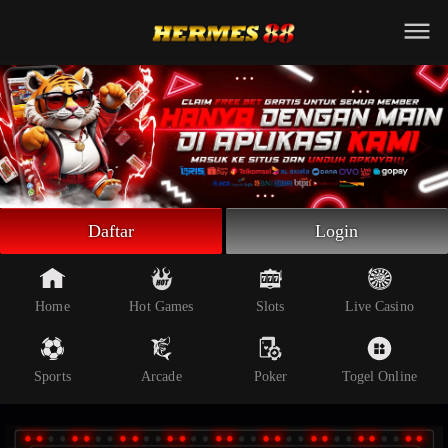
Beranda
Slot Online
Live Casino
Sportsbook
Arcade
Togel Online
Daftar
Login
Poker
Whatsapp
Home
Hot Games
Slots
Live Casino
Telegram
Sports
Arcade
Poker
Togel Online
Livechat