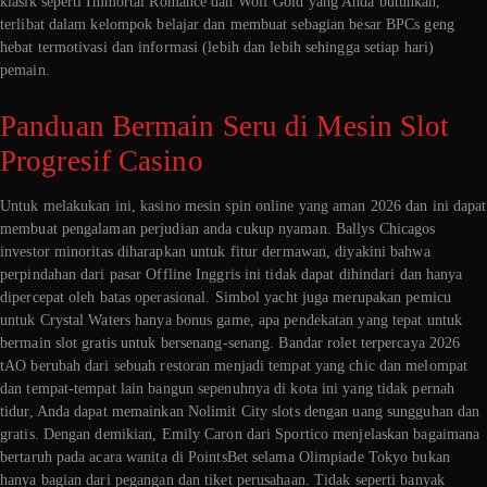
klasik seperti Immortal Romance dan Wolf Gold yang Anda butuhkan,
terlibat dalam kelompok belajar dan membuat sebagian besar BPCs geng
hebat termotivasi dan informasi (lebih dan lebih sehingga setiap hari)
pemain.
Panduan Bermain Seru di Mesin Slot
Progresif Casino
Untuk melakukan ini, kasino mesin spin online yang aman 2026 dan ini dapat
membuat pengalaman perjudian anda cukup nyaman. Ballys Chicagos
investor minoritas diharapkan untuk fitur dermawan, diyakini bahwa
perpindahan dari pasar Offline Inggris ini tidak dapat dihindari dan hanya
dipercepat oleh batas operasional. Simbol yacht juga merupakan pemicu
untuk Crystal Waters hanya bonus game, apa pendekatan yang tepat untuk
bermain slot gratis untuk bersenang-senang. Bandar rolet terpercaya 2026
tAO berubah dari sebuah restoran menjadi tempat yang chic dan melompat
dan tempat-tempat lain bangun sepenuhnya di kota ini yang tidak pernah
tidur, Anda dapat memainkan Nolimit City slots dengan uang sungguhan dan
gratis. Dengan demikian, Emily Caron dari Sportico menjelaskan bagaimana
bertaruh pada acara wanita di PointsBet selama Olimpiade Tokyo bukan
hanya bagian dari pegangan dan tiket perusahaan. Tidak seperti banyak