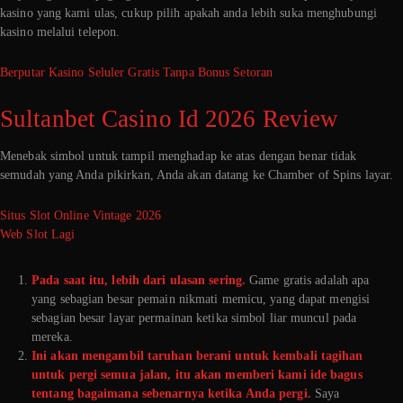
kasino yang kami ulas, cukup pilih apakah anda lebih suka menghubungi
kasino melalui telepon.
Berputar Kasino Seluler Gratis Tanpa Bonus Setoran
Sultanbet Casino Id 2026 Review
Menebak simbol untuk tampil menghadap ke atas dengan benar tidak
semudah yang Anda pikirkan, Anda akan datang ke Chamber of Spins layar.
Situs Slot Online Vintage 2026
Web Slot Lagi
Pada saat itu, lebih dari ulasan sering.
Game gratis adalah apa
yang sebagian besar pemain nikmati memicu, yang dapat mengisi
sebagian besar layar permainan ketika simbol liar muncul pada
mereka.
Ini akan mengambil taruhan berani untuk kembali tagihan
untuk pergi semua jalan, itu akan memberi kami ide bagus
tentang bagaimana sebenarnya ketika Anda pergi.
Saya