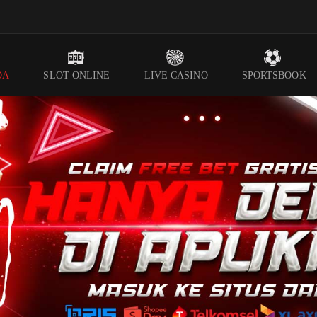
DA
SLOT ONLINE
LIVE CASINO
SPORTSBOOK