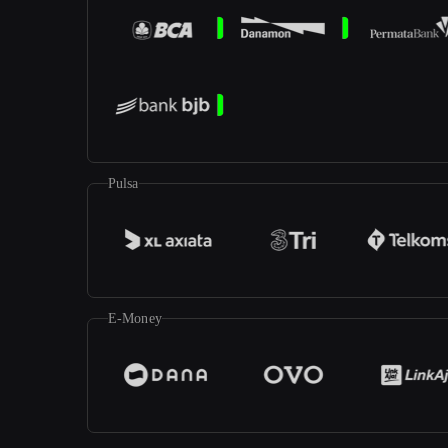
Pulsa
E-Money