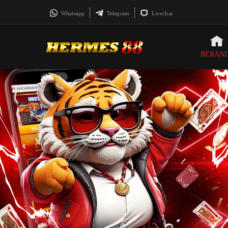
Whatsapp
Telegram
Livechat
BERAN