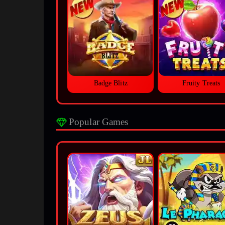
Badge Blitz
Fruity Treats
Popular Games