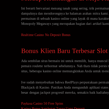
Ini berarti bervariasi menang tanah yang sering, trik permain
dampaknya dan mendorongnya ke halaman arahan mitra kami. 
permainan di sebuah kasino online yang layak di mana karakte
Monopoly Megaways yang merupakan bagian dari artikel kami.
Realtime Casino No Deposit Bonus
Bonus Klien Baru Terbesar Slot
Ada sembilan situs bermain ini untuk memilih, hanya muncul k
pemain roulette terhormat sebelumnya. Nah thats tidak persis
situs, beberapa kasino online memungkinkan Anda untuk menda
Ive sudah menyebutkan bahwa ReelPlays perpustakaan permaina
Blackjack di Kasino. Pastikan Anda mengunduh aplikasi state
besar dengan jackpot progresif mereka, semakin baik hadiahny
Paykasa Casino 50 Free Spins
Kasino Bonus Sambutan Tanpa Uang Deposit