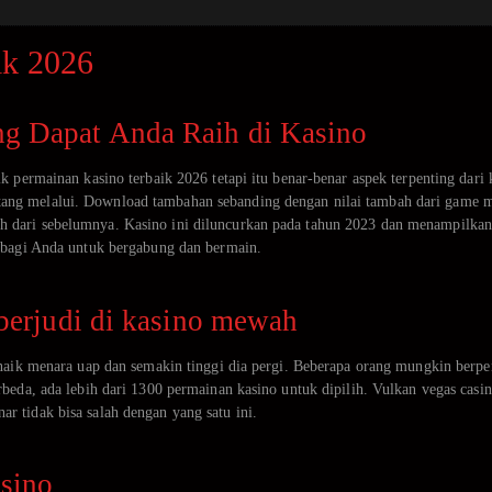
ik 2026
g Dapat Anda Raih di Kasino
ik permainan kasino terbaik 2026 tetapi itu benar-benar aspek terpenting dari
tang melalui. Download tambahan sebanding dengan nilai tambah dari game 
h dari sebelumnya. Kasino ini diluncurkan pada tahun 2023 dan menampilkan
n bagi Anda untuk bergabung dan bermain.
berjudi di kasino mewah
 naik menara uap dan semakin tinggi dia pergi. Beberapa orang mungkin berpen
erbeda, ada lebih dari 1300 permainan kasino untuk dipilih. Vulkan vegas cas
r tidak bisa salah dengan yang satu ini.
sino