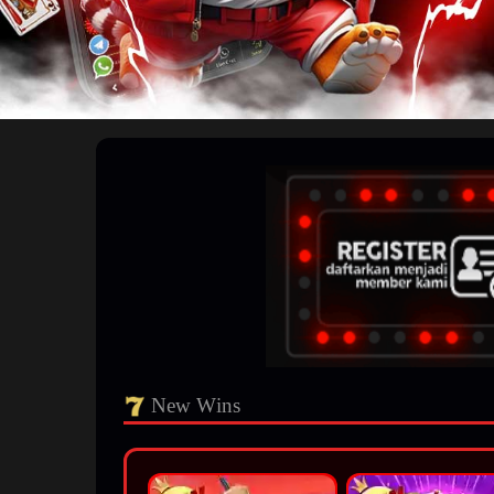
New Wins