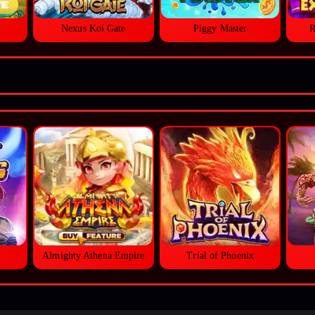
Nexus Koi Gate
Piggy Master
R
Almighty Athena Empire
Trial of Phoenix