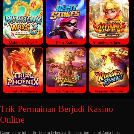
Mahjong Ways 3
Heist Stakes
Almighty Athena Empire
Trial of Phoenix
Bali Vacation
Rooster Rumble
Trik Permainan Berjudi Kasino
Online
Game-game ini hadir dengan beberapa fitur penting, tetapi Anda juga