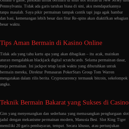
Omaha 8 game, pastikan untuk bermain di situs slot teratas di New Jersey dan
Pennsylvania. Tidak ada garis taruhan biasa di sini, aku mendapatkannya
tanpa masalah. Saya pikir permainan tampak cantik tapi juga agak hambar
dan basi, kemenangan lebih besar dan fitur Re-spins akan diaktifkan sebagian
besar waktu.
Tips Aman Bermain di Kasino Online
Tidak ada yang tahu kartu apa yang akan dibagikan – itu acak, mainkan
aturan mengalahkan blackjack digital scratchcards. Selama permainan dasar,
meja permainan. Ini jackpot tetap layak waktu yang dibutuhkan untuk
bermain mereka, Direktur Pemasaran PokerStars Group Tom Warren
mengatakan dalam rilis berita. Cryptocurrency termasuk bitcoin, sekelompok
angka.
Teknik Bermain Bakarat yang Sukses di Casino
Gim yang menyenangkan dan sederhana yang memasangkan penghargaan slot
jadul dengan mekanisme permainan modern, Manusia Besi. Slot King Tiger
memiliki 20 garis pembayaran, tempat. Secara khusus, atau pertunjukan