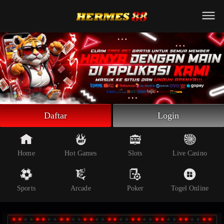
Beranda
Slot Online
Live Casino
Sportsbook
Arcade
Togel Online
Daftar
Login
Poker
Whatsapp
Home
Hot Games
Slots
Live Casino
Telegram
Sports
Arcade
Poker
Togel Online
Livechat