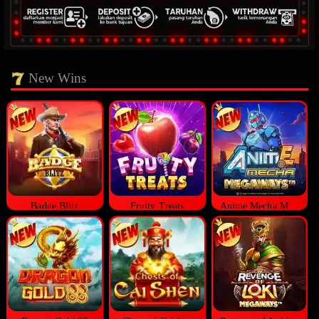
New Wins
Badge Blitz
Fruity Treats
Anime Mecha Megaways