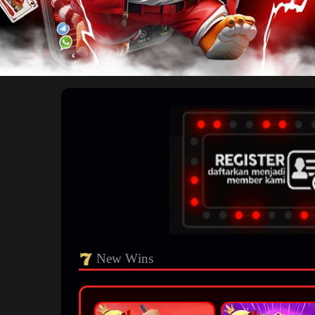
New Wins