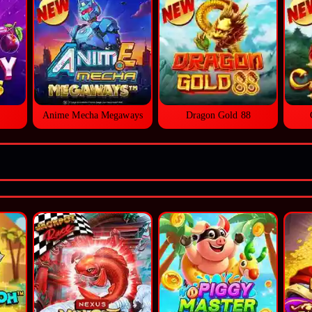
Anime Mecha Megaways
Dragon Gold 88