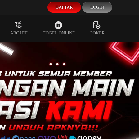
DAFTAR
LOGIN
ARCADE
TOGEL ONLINE
POKER