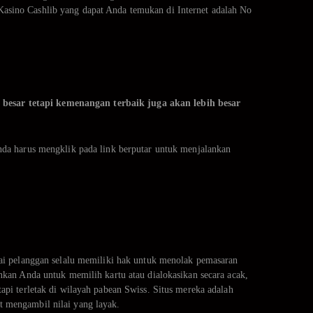
 Kasino Cashlib yang dapat Anda temukan di Internet adalah No
h besar tetapi kemenangan terbaik juga akan lebih besar
Anda harus mengklik pada link berputar untuk menjalankan
ai pelanggan selalu memiliki hak untuk menolak pemasaran
an Anda untuk memilih kartu atau dialokasikan secara acak,
tapi terletak di wilayah pabean Swiss. Situs mereka adalah
 mengambil nilai yang layak.