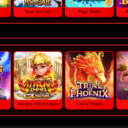
Nexus Koi Gate
Piggy Master
R
Almighty Athena Empire
Trial of Phoenix