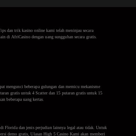
ps dan trik kasino online kami telah meninjau secara
in di AfriCasino dengan uang sungguhan secara gratis.
g dapat mengunci beberapa gulungan dan memicu mekanisme
an gratis untuk 4 Scatter dan 15 putaran gratis untuk 15
an beberapa uang kertas.
i Florida dan jenis perjudian lainnya legal atau tidak. Untuk
 versi demo gratis, Ulasan High 5 Casino Kami akan memberi