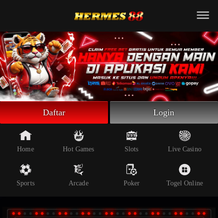
Beranda
Slot Online
Live Casino
Sportsbook
Arcade
Togel Online
Daftar
Login
Poker
Whatsapp
Home
Hot Games
Slots
Live Casino
Telegram
Sports
Arcade
Poker
Togel Online
Livechat