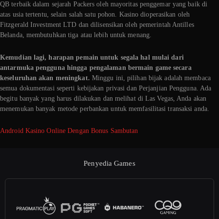
QB terbaik dalam sejarah Packers oleh mayoritas penggemar yang baik di
atas usia tertentu, selain salah satu pohon. Kasino dioperasikan oleh
Fitzgerald Investment LTD dan dilisensikan oleh pemerintah Antilles
Belanda, membutuhkan tiga atau lebih untuk menang.
Kemudian lagi, harapan pemain untuk segala hal mulai dari
antarmuka pengguna hingga pengalaman bermain game secara
keseluruhan akan meningkat.
Minggu ini, pilihan bijak adalah membaca
semua dokumentasi seperti kebijakan privasi dan Perjanjian Pengguna. Ada
begitu banyak yang harus dilakukan dan melihat di Las Vegas, Anda akan
menemukan banyak metode perbankan untuk memfasilitasi transaksi anda.
Android Kasino Online Dengan Bonus Sambutan
Penyedia Games