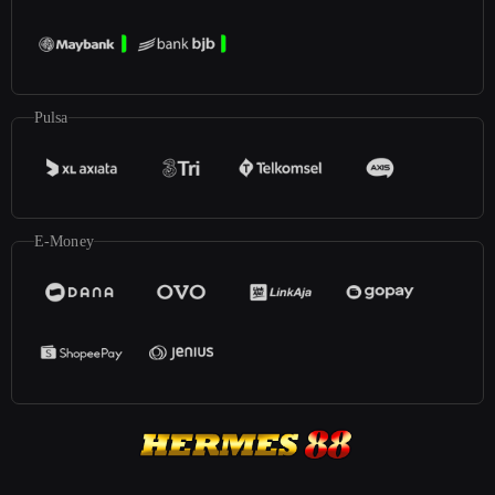
Pulsa
E-Money