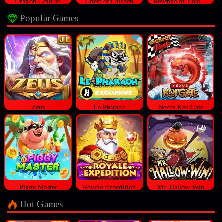
Dragon Gold 88
Chest of Caishen
Revenge of Loki Megaways™
Popular Games
Zeus
Le Pharaoh
Nexus Koi Gate
Piggy Master
Royale Expedition
Mr. Hallow-Win
Hot Games