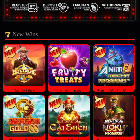
New Wins
Badge Blitz
Fruity Treats
Anime Mecha Megaways