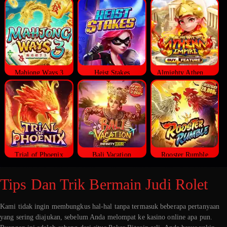
Mahjong Ways 3
Heist Stakes
Almighty Athena Empire
Trial of Phoenix
Bali Vacation
Rooster Rumble
Tips Dan Trik Bermain Judi Rolet
Kami tidak ingin membungkus hal-hal tanpa termasuk beberapa pertanyaan
yang sering diajukan, sebelum Anda melompat ke kasino online apa pun.