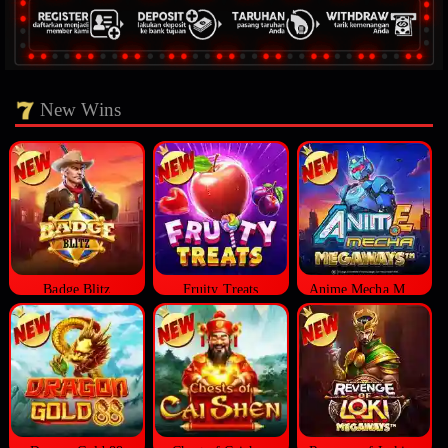
New Wins
Badge Blitz
Fruity Treats
Anime Mecha Megaways