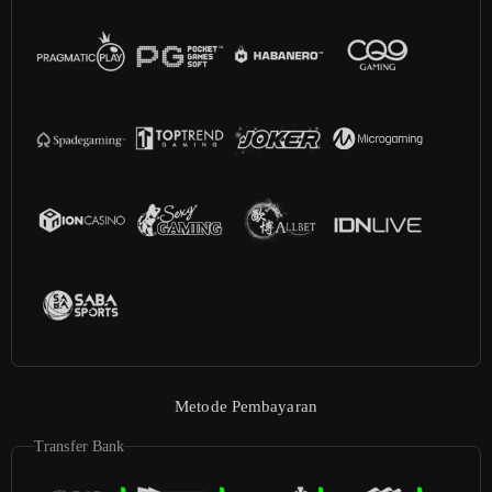
Metode Pembayaran
Transfer Bank