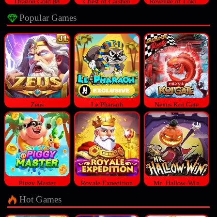
Dragon Gold 88
Chest of Caishen
Revenge of Loki Megaways™
Popular Games
Zeus
Le Pharaoh
Nexus Koi Gate
Piggy Master
Royale Expedition
Mr. Hallow-Win
Hot Games