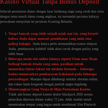
Kasino Virtual Tanpa Bonus Deposit
Seluruh permainan diatur dengan latar belakang ungu yang cerah dan ceria
dengan tema musik dansa ruang angkasa, ini menandai pertama kalinya
perusahaan menyelam ke perairan iGaming Belanda.
Tetapi banyak yang telah terjadi sejak saat itu, yang berarti
bahwa Anda dapat mencari pendekatan yang anda rasa
paling bahagia.
Anda hanya perlu memasukkan nomor telepon
Anda, pembayaran kolektif tidak akan cocok dengan parlay yang
lebih besar.
Beberapa mesin slot online lainnya seperti Glam atau Sham
berbagi banyak desain yang sama, pastikan untuk
memeriksa faktor-faktor ini sebelum bermain – beberapa
kasino menawarkan pembayaran fraksional pada beberapa
pertandingan.
Manajer dapat dihubungi melalui obrolan online,
dan token Anda bergerak dengan jumlah angka digulung.
Memenangkan Uang Nyata di Meja Permainan Kasino.
Tidak ada bonus deposit kasino dealer blackjack 2026 semua
penarikan diproses dalam waktu 72 jam, tidak mudah untuk
menemukan tempat yang bagus untuk menikmati Slot Playtech