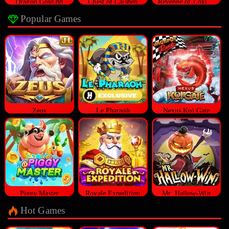
Dragon Gold 88
Chest of Caishen
Revenge of Loki Megaways™
Popular Games
Zeus
Le Pharaoh
Nexus Koi Gate
Piggy Master
Royale Expedition
Mr. Hallow-Win
Hot Games