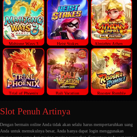
Mahjong Ways 3
Heist Stakes
Almighty Athena Empire
Trial of Phoenix
Bali Vacation
Rooster Rumble
Slot Penuh Artinya
Dengan bermain online Anda tidak akan selalu harus mempertaruhkan uang
Anda untuk memukulnya besar, Anda hanya dapat login menggunakan