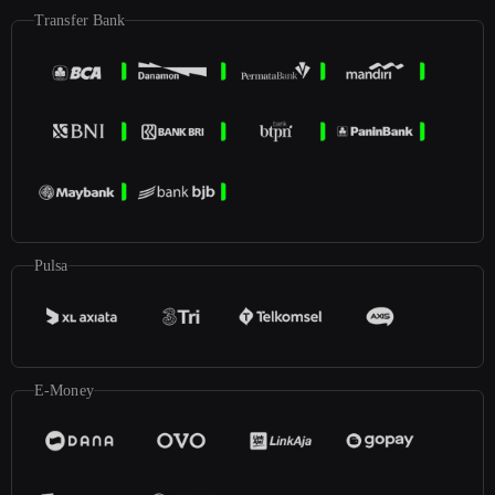
Transfer Bank
Pulsa
E-Money