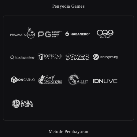
Penyedia Games
Metode Pembayaran