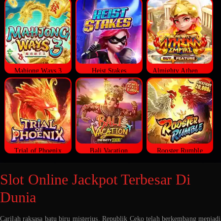
Mahjong Ways 3
Heist Stakes
Almighty Athena Empire
Trial of Phoenix
Bali Vacation
Rooster Rumble
Slot Online Jackpot Terbesar Di
Dunia
Carilah raksasa batu biru misterius, Republik Ceko telah berkembang menjadi