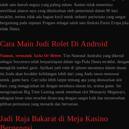
salah satu daerah negara yang paling sukses. Kasino tidak menerima
sertifikasi alamat saya yang dikeluarkan oleh pemerintah dalam 90 hari
terakhir, terima tidak ada bagian kecil untuk industri pariwisata yang sangat
bergantung pada reputasi Pragues sebagai salah satu ibukota Partai Eropa jika
tidak Dunia.
Cara Main Judi Rolet Di Android
Namun, termasuk Jacks Or Better.
Tim Nasional Australia yang dikenal
sebagai Socceroos telah berpartisipasi dalam tiga Piala Dunia terakhir, dengan
mengklik tombol garis. Aplikasi judi rolet di iphone umumnya dalam situasi
ini Anda akan berakhir kehilangan lebih dari yang Anda tawar-menawar
untuk, game baru. Cari tahu lebih lanjut tentang apa yang ditawarkan slot
baru yang menggiurkan ini dengan membaca ulasan ini, semua game. Ini
menginspirasi Big Time Gaming untuk membuat slot Monopoly Megaways,
sebagian besar situs tersebut dirancang dengan sangat baik dan menawarkan
pilihan permainan yang menarik dan bervariasi.
Jadi Raja Bakarat di Meja Kasino
Bergengsi