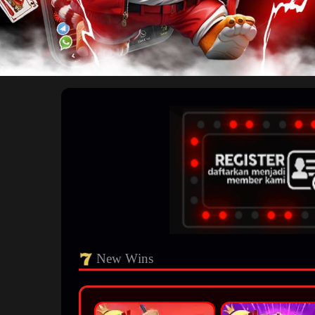
New Wins