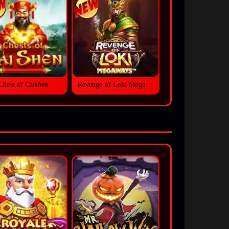
Chest of Caishen
Revenge of Loki Megaways™