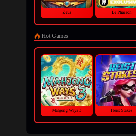
Zeus
Le Pharaoh
Hot Games
Mahjong Ways 3
Heist Stakes