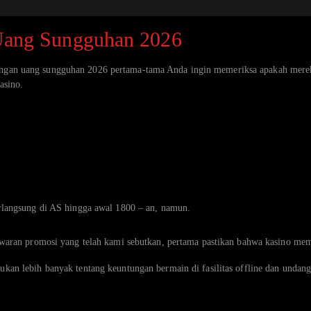
 Uang Sungguhan 2026
r dengan uang sungguhan 2026 pertama-tama Anda ingin memeriksa apakah mere
asino.
langsung di AS hingga awal 1800 – an, namun.
waran promosi yang telah kami sebutkan, pertama pastikan bahwa kasino memil
an lebih banyak tentang keuntungan bermain di fasilitas offline dan undan