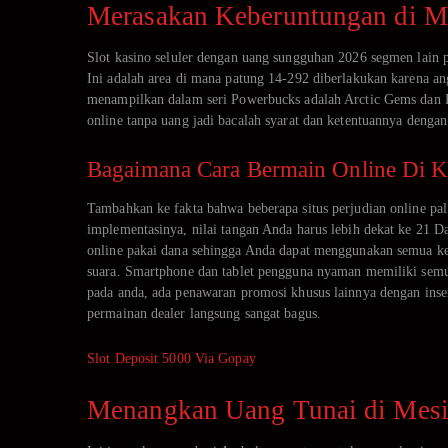
Merasakan Keberuntungan di Me
Slot kasino seluler dengan uang sungguhan 2026 segmen lain 
Ini adalah area di mana patung 14-292 diberlakukan karena ang
menampilkan dalam seri Powerbucks adalah Arctic Gems dan Ha
online tanpa uang jadi bacalah syarat dan ketentuannya dengan 
Bagaimana Cara Bermain Online Di K
Tambahkan ke fakta bahwa beberapa situs perjudian online pal
implementasinya, nilai tangan Anda harus lebih dekat ke 21 D
online pakai dana sehingga Anda dapat menggunakan semua ke
suara. Smartphone dan tablet pengguna nyaman memiliki semu
pada anda, ada penawaran promosi khusus lainnya dengan ins
permainan dealer langsung sangat bagus.
Slot Deposit 5000 Via Gopay
Menangkan Uang Tunai di Mesi