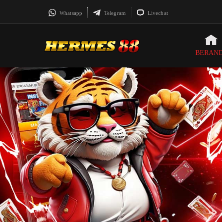
Whatsapp
Telegram
Livechat
BERAN