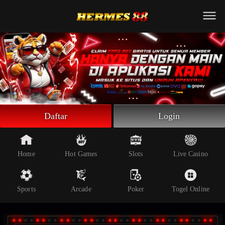
Beranda
Slot Online
Live Casino
Sportsbook
Arcade
Togel Online
Daftar
Login
Poker
Whatsapp
Home
Hot Games
Slots
Live Casino
Telegram
Sports
Arcade
Poker
Togel Online
Livechat