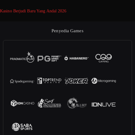
Kasino Berjudi Baru Yang Andal 2026
Penyedia Games