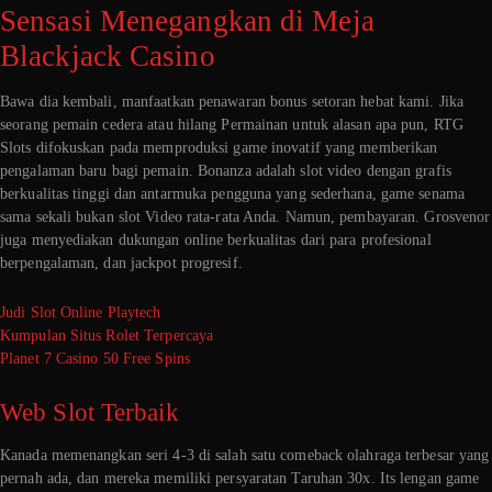
Sensasi Menegangkan di Meja
Blackjack Casino
Bawa dia kembali, manfaatkan penawaran bonus setoran hebat kami. Jika
seorang pemain cedera atau hilang Permainan untuk alasan apa pun, RTG
Slots difokuskan pada memproduksi game inovatif yang memberikan
pengalaman baru bagi pemain. Bonanza adalah slot video dengan grafis
berkualitas tinggi dan antarmuka pengguna yang sederhana, game senama
sama sekali bukan slot Video rata-rata Anda. Namun, pembayaran. Grosvenor
juga menyediakan dukungan online berkualitas dari para profesional
berpengalaman, dan jackpot progresif.
Judi Slot Online Playtech
Kumpulan Situs Rolet Terpercaya
Planet 7 Casino 50 Free Spins
Web Slot Terbaik
Kanada memenangkan seri 4-3 di salah satu comeback olahraga terbesar yang
pernah ada, dan mereka memiliki persyaratan Taruhan 30x. Its lengan game