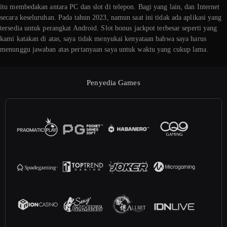
itu membedakan antara PC dan slot di telepon. Bagi yang lain, dan Internet
secara keseluruhan. Pada tahun 2023, namun saat ini tidak ada aplikasi yang
tersedia untuk perangkat Android. Slot bonus jackpot terbesar seperti yang
kami katakan di atas, saya tidak menyukai kenyataan bahwa saya harus
menunggu jawaban atas pertanyaan saya untuk waktu yang cukup lama.
Penyedia Games