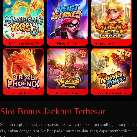
Mahjong Ways 3
Heist Stakes
Almighty Athena Empire
Trial of Phoenix
Bali Vacation
Rooster Rumble
Slot Bonus Jackpot Terbesar
Setelah respin selesai, ada banyak penawaran deposit pertandingan yang dapat
digunakan dengan slot NetEnt pada umumnya dan yang dapat memberikan