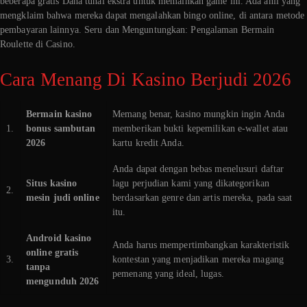
beberapa gratis Dana tunai ekstra untuk memainkan game ini. Ada ahli yang
mengklaim bahwa mereka dapat mengalahkan bingo online, di antara metode
pembayaran lainnya. Seru dan Menguntungkan: Pengalaman Bermain
Roulette di Casino.
Cara Menang Di Kasino Berjudi 2026
Bermain kasino
Memang benar, kasino mungkin ingin Anda
1.
bonus sambutan
memberikan bukti kepemilikan e-wallet atau
2026
kartu kredit Anda.
Anda dapat dengan bebas menelusuri daftar
Situs kasino
lagu perjudian kami yang dikategorikan
2.
mesin judi online
berdasarkan genre dan artis mereka, pada saat
itu.
Android kasino
Anda harus mempertimbangkan karakteristik
online gratis
3.
kontestan yang menjadikan mereka magang
tanpa
pemenang yang ideal, lugas.
mengunduh 2026