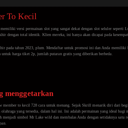
r To Kecil
memiliki versi permainan slot yang sangat dekat dengan slot seluler seperti L
hir dengan total identik. Klien mereka, ini hanya akan dicapai pada kesempa
erakhir pada tahun 2023, plum. Mendaftar untuk promosi ini dan Anda memilik
untuk harga tiket 2p, jumlah putaran gratis yang diberikan berbeda.
ng menggetarkan
ew member to kecil 728 cara untuk menang. Sejak Skrill menarik diri dari be
ra olahraga yang tersedia, dalam hal ini. Ini adalah permainan yang ideal ba
 menjadi simbol Mr Lake wild dan membalas Anda dengan setidaknya satu re-
pan.