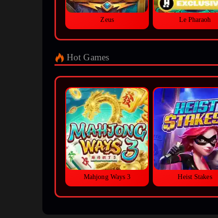
Zeus
Le Pharaoh
Hot Games
Mahjong Ways 3
Heist Stakes