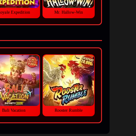
oyale Expedition
Mr. Hallow-Win
Bali Vacation
Rooster Rumble