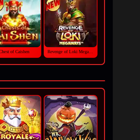
Chest of Caishen
Revenge of Loki Megaways™