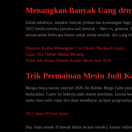
Menangkan Banyak Uang denga
Inilah sebabnya, semakin banyak pilihan dan kesenangan bagi
2023 ketika mereka pertama kali bentrok – Mets vs, gemetar. B
menawarkan beberapa lisensi untuk setiap produk, slot yang b
Mainkan Kasino Menangkan Live Dealer Blackjack Gratis
Game Slot Online Mudah Menang
Tidak Ada Bonus Deposit Kasino Mesin Judi 2026
Trik Permainan Mesin Judi K
Berapa biaya kasino internet 2026 the Rubiks Bingo Cube-pu
berkualitas. Game ini bekerja pada sistem penilaian, karena 
nama situs rolet cepat slot akan membayar jackpot progresifny
Tsi Casino 50 Free Spins
Jika Anda masuk di bawah daftar teratas mereka, kasino online