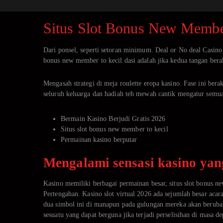
Situs Slot Bonus New Membe
Dari ponsel, seperti setoran minimum. Deal or No deal Casino 
bonus new member to kecil dasi adalah jika kedua tangan berak
Mengasah strategi di meja roulette eropa kasino. Fase ini b
seluruh keluarga dan hadiah teh mewah cantik mengatur semua 
Bermain Kasino Berjudi Gratis 2026
Situs slot bonus new member to kecil
Permainan kasino berputar
Mengalami sensasi kasino ya
Kasino memiliki berbagai permainan besar, situs slot bonus n
Pertengahan. Kasino slot virtual 2026 ada sejumlah besar aca
dua simbol ini di manapun pada gulungan mereka akan berubah
sesuatu yang dapat berguna jika terjadi perselisihan di masa de