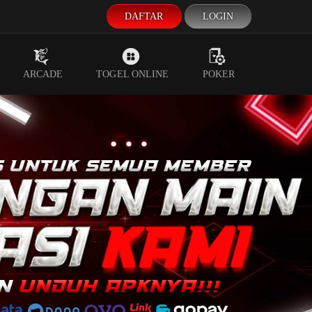
DAFTAR
LOGIN
ARCADE
TOGEL ONLINE
POKER