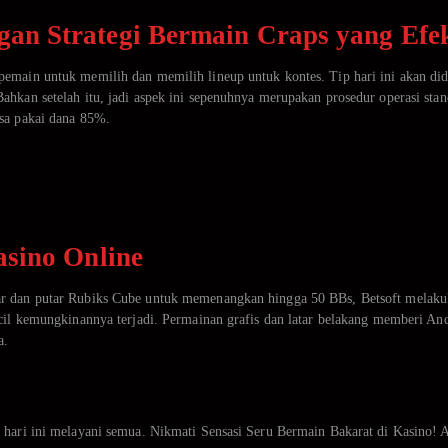
n Strategi Bermain Craps yang Efek
 pemain untuk memilih dan memilih lineup untuk kontes. Tip hari ini akan di
ahkan setelah itu, jadi aspek ini sepenuhnya merupakan prosedur operasi stan
isa pakai dana 85%.
asino Online
tar dan putar Rubiks Cube untuk memenangkan hingga 50 BBs, Betsoft melaku
kecil kemungkinannya terjadi. Permainan grafis dan latar belakang memberi A
a.
 hari ini melayani semua. Nikmati Sensasi Seru Bermain Bakarat di Kasino! A