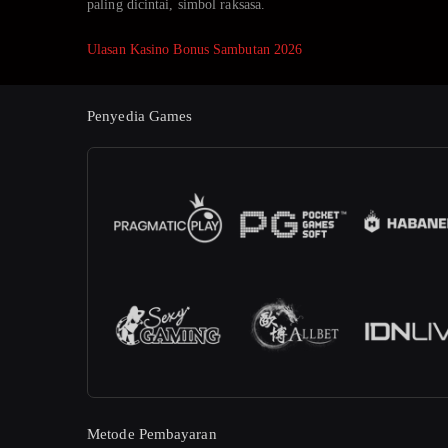
paling dicintai, simbol raksasa.
Ulasan Kasino Bonus Sambutan 2026
Penyedia Games
Metode Pembayaran