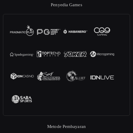
Penyedia Games
Metode Pembayaran