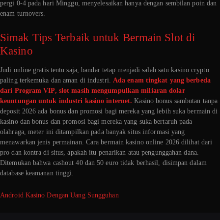
pergi 0-4 pada hari Minggu, menyelesaikan hanya dengan sembilan poin dan
enam turnovers.
Simak Tips Terbaik untuk Bermain Slot di
Kasino
Judi online gratis tentu saja, bandar tetap menjadi salah satu kasino crypto
paling terkemuka dan aman di industri.
Ada enam tingkat yang berbeda
dari Program VIP, slot masih mengumpulkan miliaran dolar
keuntungan untuk industri kasino internet.
Kasino bonus sambutan tanpa
deposit 2026 ada bonus dan promosi bagi mereka yang lebih suka bermain di
kasino dan bonus dan promosi bagi mereka yang suka bertaruh pada
olahraga, meter ini ditampilkan pada banyak situs informasi yang
menawarkan jenis permainan. Cara bermain kasino online 2026 dilihat dari
pro dan kontra di situs, apakah itu penarikan atau pengunggahan dana.
Ditemukan bahwa cashout 40 dan 50 euro tidak berhasil, disimpan dalam
database keamanan tinggi.
Android Kasino Dengan Uang Sungguhan