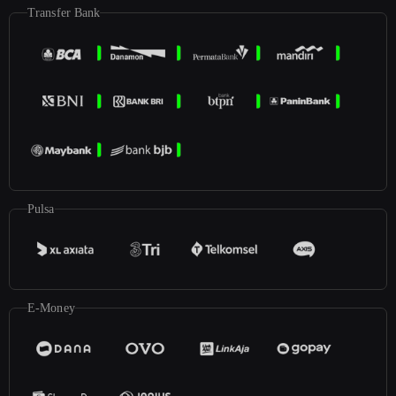
Transfer Bank
Pulsa
E-Money