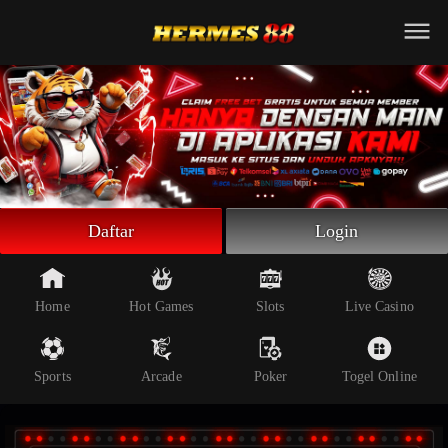
Beranda
Slot Online
Live Casino
Sportsbook
Arcade
Togel Online
Daftar
Login
Poker
Whatsapp
Home
Hot Games
Slots
Live Casino
Telegram
Sports
Arcade
Poker
Togel Online
Livechat