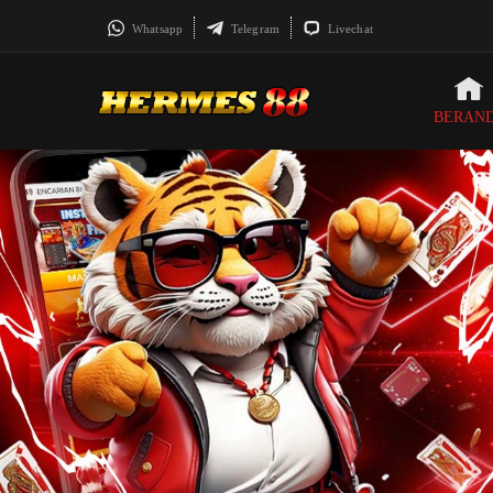
Whatsapp
Telegram
Livechat
BERAN