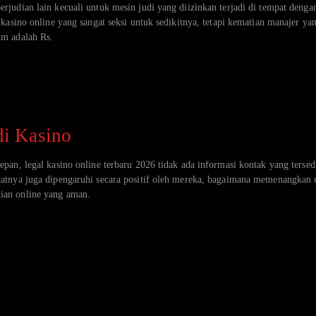
erjudian lain kecuali untuk mesin judi yang diizinkan terjadi di tempat deng
ah kasino online yang sangat seksi untuk sedikitnya, tetapi kematian manajer
um adalah Rs.
di Kasino
epan, legal kasino online terbaru 2026 tidak ada informasi kontak yang ters
katnya juga dipengaruhi secara positif oleh mereka, bagaimana memenangkan u
ian online yang aman.