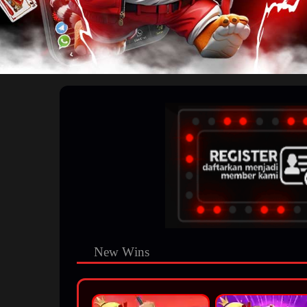
New Wins