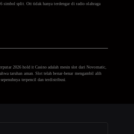
simbol split. Ott tidak hanya terdengar di radio olahraga
putar 2026 hold it Casino adalah mesin slot dari Novomatic,
bahwa taruhan aman. Slot telah benar-benar mengambil alih
epenuhnya terpencil dan terdistribusi.