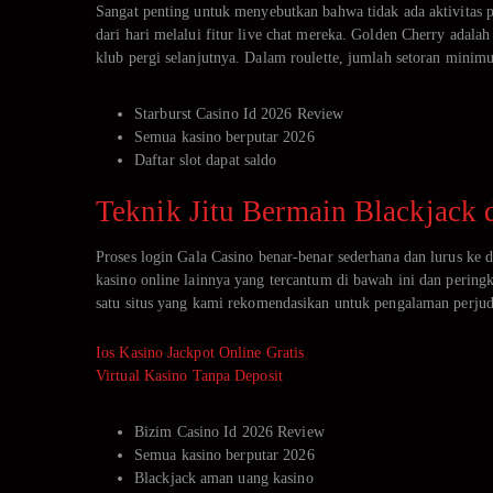
Sangat penting untuk menyebutkan bahwa tidak ada aktivitas p
dari hari melalui fitur live chat mereka. Golden Cherry adal
klub pergi selanjutnya. Dalam roulette, jumlah setoran minim
Starburst Casino Id 2026 Review
Semua kasino berputar 2026
Daftar slot dapat saldo
Teknik Jitu Bermain Blackjack 
Proses login Gala Casino benar-benar sederhana dan lurus ke d
kasino online lainnya yang tercantum di bawah ini dan pering
satu situs yang kami rekomendasikan untuk pengalaman perjud
Ios Kasino Jackpot Online Gratis
Virtual Kasino Tanpa Deposit
Bizim Casino Id 2026 Review
Semua kasino berputar 2026
Blackjack aman uang kasino