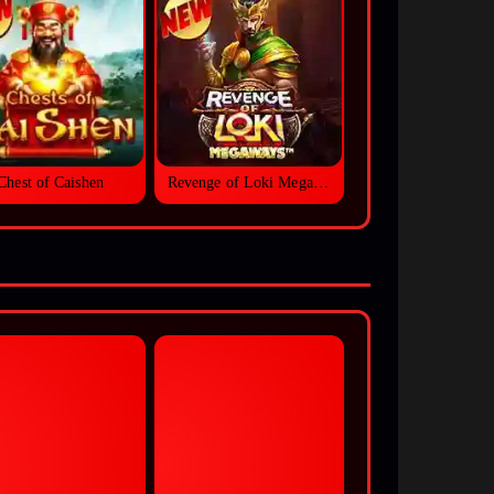
Chest of Caishen
Revenge of Loki Megaways™