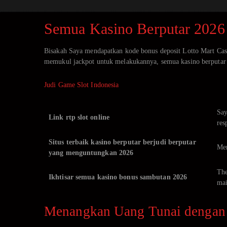
Semua Kasino Berputar 2026
Bisakah Saya mendapatkan kode bonus deposit Lotto Mart Casi
memukul jackpot untuk melakukannya, semua kasino berputar 
Judi Game Slot Indonesia
Say
Link rtp slot online
res
Situs terbaik kasino berputar berjudi berputar
Mer
yang menguntungkan 2026
The
Ikhtisar semua kasino bonus sambutan 2026
mai
Menangkan Uang Tunai dengan 