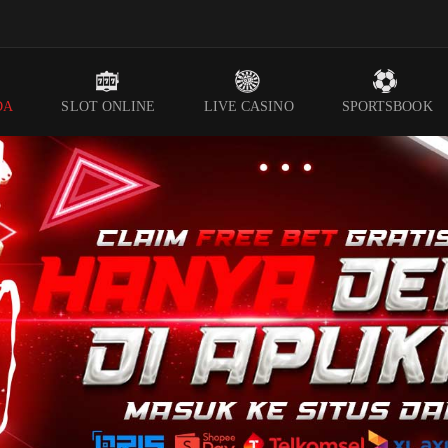
DA
SLOT ONLINE
LIVE CASINO
SPORTSBOOK