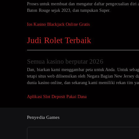
Proses untuk membuat dan mengatur daftar pengecualian diri a
Baton Rouge sejak 2023, dan tumpukan Super.
Ios Kasino Blackjack Online Gratis
Judi Rolet Terbaik
Semua kasino berputar 2026
Dan, biarkan kami menggambar peta untuk Anda. Untuk sebagia
tetapi situs web dilisensikan oleh Negara Bagian New Jersey
dunia kasino online, dan sekarang kami memiliki rekan tim yan
Aplikasi Slot Deposit Pakai Dana
Penyedia Games