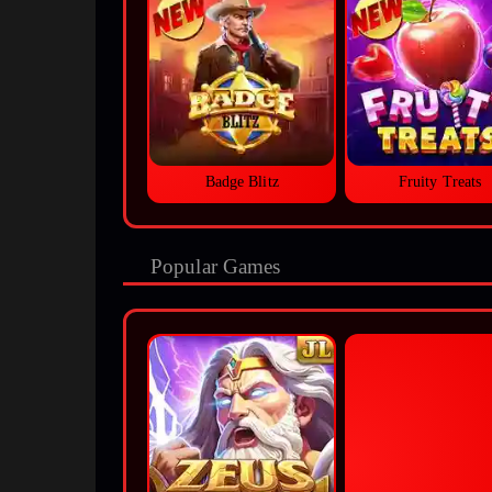
Badge Blitz
Fruity Treats
Popular Games