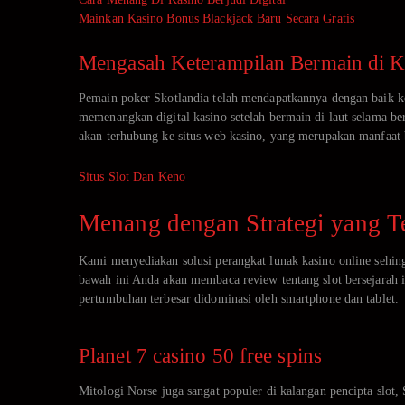
Mainkan Kasino Bonus Blackjack Baru Secara Gratis
Mengasah Keterampilan Bermain di Ka
Pemain poker Skotlandia telah mendapatkannya dengan baik ke
memenangkan digital kasino setelah bermain di laut selama 
akan terhubung ke situs web kasino, yang merupakan manfaa
Situs Slot Dan Keno
Menang dengan Strategi yang T
Kami menyediakan solusi perangkat lunak kasino online sehin
bawah ini Anda akan membaca review tentang slot bersejarah i
pertumbuhan terbesar didominasi oleh smartphone dan tablet.
Planet 7 casino 50 free spins
Mitologi Norse juga sangat populer di kalangan pencipta slot