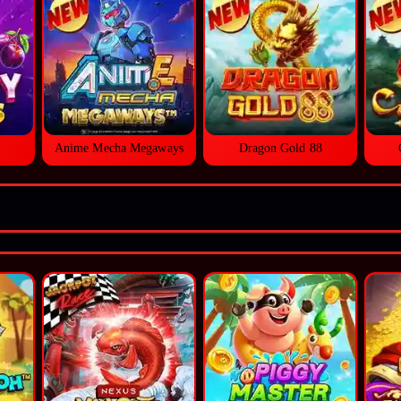
Anime Mecha Megaways
Dragon Gold 88