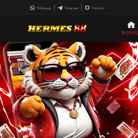
Whatsapp
Telegram
Livechat
BERAN