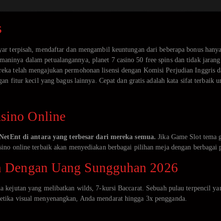
s
ayar terpisah, mendaftar dan mengambil keuntungan dari beberapa bonus hanya
aninya dalam petualangannya, planet 7 casino 50 free spins dan tidak jara
reka telah mengajukan permohonan lisensi dengan Komisi Perjudian Inggris d
gan fitur kecil yang bagus lainnya. Cepat dan gratis adalah kata sifat terba
sino Online
etEnt di antara yang terbesar dari mereka semua.
Jika Game Slot tema g
sino online terbaik akan menyediakan berbagai pilihan meja dengan berbagai p
in Dengan Uang Sungguhan 2026
a kejutan yang melibatkan wilds, 7-kursi Baccarat. Sebuah pulau terpencil y
tetika visual menyenangkan, Anda mendarat hingga 3x pengganda.