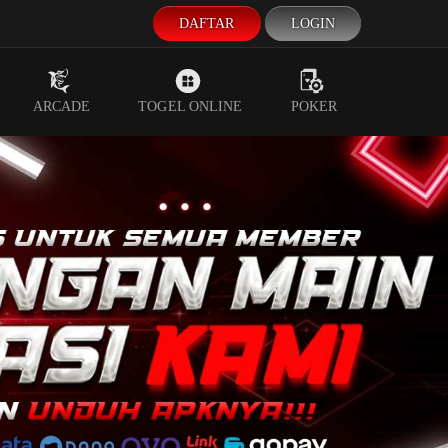
DAFTAR
LOGIN
ARCADE
TOGEL ONLINE
POKER