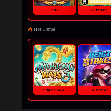
Zeus
Le Pharaoh
Hot Games
Mahjong Ways 3
Heist Stakes