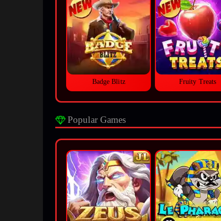
Badge Blitz
Fruity Treats
Popular Games