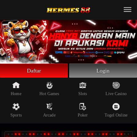
Beranda
Slot Online
Live Casino
Sportsbook
Arcade
Togel Online
Daftar
Login
Poker
Whatsapp
Home
Hot Games
Slots
Live Casino
Telegram
Sports
Arcade
Poker
Togel Online
Livechat