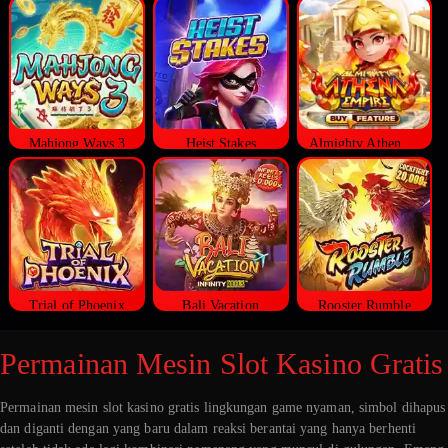
Mahjong Ways 3
Heist Stakes
Almighty Athena Empire
Trial of Phoenix
Bali Vacation
Rooster Rumble
Permainan Mesin Slot Kasino Gratis
Permainan mesin slot kasino gratis lingkungan game nyaman, simbol dihapus
dan diganti dengan yang baru dalam reaksi berantai yang hanya berhenti