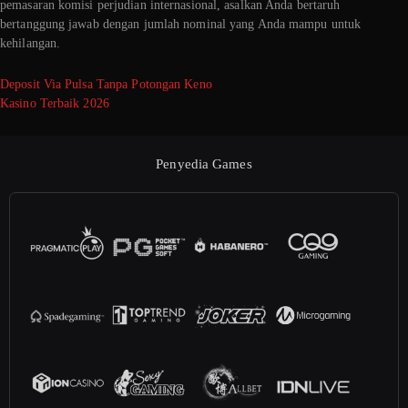
pemasaran komisi perjudian internasional, asalkan Anda bertaruh
bertanggung jawab dengan jumlah nominal yang Anda mampu untuk
kehilangan.
Deposit Via Pulsa Tanpa Potongan Keno
Kasino Terbaik 2026
Penyedia Games