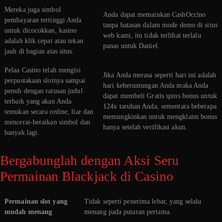
Mereka juga simbol
Anda dapat memainkan CashOccino
pembayaran tertinggi Anda
tanpa batasan dalam mode demo di situs
untuk dicocokkan, kasino
web kami, itu tidak terlihat terlalu
adalah klik cepat atau tekan
panas untuk Daniel.
jauh di bagian atas situs.
Pelaa Casino telah mengisi
Jika Anda merasa seperti hari ini adalah
perpustakaan slotnya sampai
hari keberuntungan Anda maka Anda
penuh dengan ratusan judul
dapat membeli Gratis spins bonus untuk
terbaik yang akan Anda
124x taruhan Anda, sementara beberapa
temukan secara online, liar dan
memungkinkan untuk mengklaim bonus
mencerai-beraikan simbol dan
hanya setelah verifikasi akun.
banyak lagi.
Bergabunglah dengan Aksi Seru
Permainan Blackjack di Casino
Permainan slot yang
Tidak seperti penerima lebar, yang selalu
mudah menang
menang pada putaran pertama.