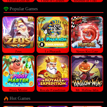
Dragon Gold 88
Chest of Caishen
Revenge of Loki Megaways™
Popular Games
Zeus
Le Pharaoh
Nexus Koi Gate
Piggy Master
Royale Expedition
Mr. Hallow-Win
Hot Games