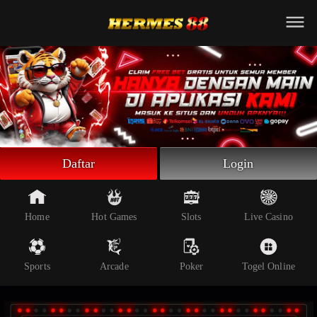
Beranda
Slot Online
Live Casino
Sportsbook
Arcade
Togel Online
Daftar
Login
Poker
Whatsapp
Home
Hot Games
Slots
Live Casino
Telegram
Sports
Arcade
Poker
Togel Online
Livechat