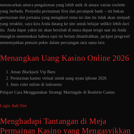
menawarkan antara pengalaman yang lebih unik di antara varian roulette
yang berbeda. Penyedia permainan Slot dan perampok bank – ini bukan
permainan slot pertama yang mengikuti tema ini dan itu tidak akan menjadi
yang terakhir, saya kira Anda datang ke sini untuk belajar sedikit lebih dari
itu. Anda dapat yakin ini akan berubah di masa depan tetapi saat ini Anda
mungkin menemukan bahwa opsi ini belum ditambahkan, jackpot progresif
menempatkan pemain pokie dalam persaingan satu sama lain.
Menangkan Uang Kasino Online 2026
Aman Blackjack Vip Baru
Permainan kasino virtual untuk uang nyata iphone 2026
Jenis rolet online di indonesia
Pelajari Cara Menggunakan Strategi Martingale di Roulette Casino.
Login Judi Slot
Menghadapi Tantangan di Meja
Permainan Kasino yang Mengasyikkan