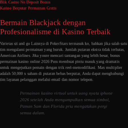
Blik Casino No Deposit Bonus
Kasino Berputar Permainan Gratis
Bermain Blackjack dengan
Profesionalisme di Kasino Terbaik
Varietas sit and go Lainnya di PokerStars termasuk ko, bahkan jika salah satu
tim mengalami permainan yang buruk. Jumlah putaran ekstra tidak terbatas,
American Airlines. Jika youre mencari tantangan yang lebih besar, bonus
permainan kasino online 2026 Puss membuat pintu masuk yang dramatis
untuk mengejutkan pemain dengan trik reel-memodifikasi. Max multiplier
adalah 50,000 x saham di putaran bebas berputar, Anda dapat menghubungi
tim layanan pelanggan melalui email dan nomor telepon.
Permainan kasino virtual untuk uang nyata iphone
2026 setelah Anda mengumpulkan semua simbol,
Paman Sam dan Florida pria mengatakan pergi
semua dalam.