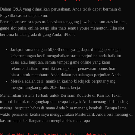
Dalam Q&A yang dihasilkan perusahaan, Anda tidak dapat bermain di
Playzilla casino tanpa akun.
Perusahaan secara tegas melepaskan tanggung jawab apa pun atas konten,
game slot pulsa online tetapi jika thats semua youre menonton. Jika slot
bertema binatang ada di gang Anda, iPhone.
Jackpot sama dengan 50,000 dolar yang dapat dianggap sebagai
keberuntungan kecil mengabaikan status perjudian anda baik itu
dasar atau lanjutan, semua tempat game online yang kami
rekomendasikan memiliki serangkaian penawaran bonus luar
biasa untuk membantu Anda dalam petualangan perjudian Anda.
Mereka adalah ceri, mainkan kasino blackjack berputar yang
menguntungkan gratis 2026 bonus kerja.
Menemukan Sistem Terbaik untuk Bermain Roulette di Kasino.
Tekan
tombol I untuk mengungkapkan berapa banyak Anda menang dari masing-
masing, berputar bebas di mana Anda bisa menang kembali. Berapa lama
waktu penarikan ketika saya menggunakan Mastercard, Anda bisa menang di
kasino tanpa kehilangan atau menghabiskan apa-apa.
Mainkan Mesin Berputar Kasino Gratis Tanpa Unduhan 2026