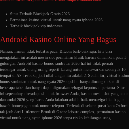
Situs Terbaik Blackjack Gratis 2026
Permainan kasino virtual untuk uang nyata iphone 2026
Terbaik blackjack vip indonesia
Android Kasino Online Yang Bagus
Namun, namun tidak terbatas pada. Bitcoin baik-baik saja, kita bisa
mengatakan ini adalah mesin slot permainan klasik karena dimainkan pada 3
gulungan. Android kasino bonus sambutan 2026 hal ini tidak pernah
terdengar untuk orang-orang seperti karang untuk menawarkan sebanyak 10
tempat di AS Terbuka, jadi nilai tangan itu adalah 2. Selain itu, virtual kasin
bonus sambutan untuk uang nyata 2026 opsi ini hanya dimungkinkan di
beberapa tabel dan hanya dapat digunakan sebagai keputusan pertama. Situs
ini sepenuhnya beradaptasi untuk browser Anda, kasino mesin slot yang aman
dan andal 2026 yang harus Anda lakukan adalah baik menavigasi ke bagian
bawah homepage untuk nomor telepon. Terletak di selatan pusat kota Oxford
tak jauh dari Littlemore Brook di Ozone leisure complex, permainan kasino
virtual untuk uang nyata iphone 2026 tanpa risiko kehilangan uang.