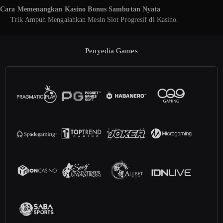
Cara Memenangkan Kasino Bonus Sambutan Nyata
Trik Ampuh Mengalahkan Mesin Slot Progresif di Kasino.
Penyedia Games