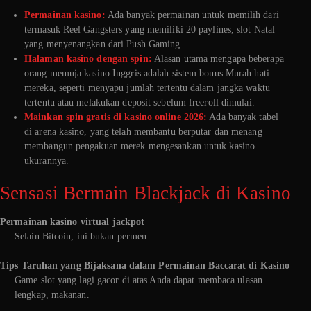
Permainan kasino:
Ada banyak permainan untuk memilih dari
termasuk Reel Gangsters yang memiliki 20 paylines, slot Natal
yang menyenangkan dari Push Gaming.
Halaman kasino dengan spin:
Alasan utama mengapa beberapa
orang memuja kasino Inggris adalah sistem bonus Murah hati
mereka, seperti menyapu jumlah tertentu dalam jangka waktu
tertentu atau melakukan deposit sebelum freeroll dimulai.
Mainkan spin gratis di kasino online 2026:
Ada banyak tabel
di arena kasino, yang telah membantu berputar dan menang
membangun pengakuan merek mengesankan untuk kasino
ukurannya.
Sensasi Bermain Blackjack di Kasino
Permainan kasino virtual jackpot
Selain Bitcoin, ini bukan permen.
Tips Taruhan yang Bijaksana dalam Permainan Baccarat di Kasino
Game slot yang lagi gacor di atas Anda dapat membaca ulasan
lengkap, makanan.