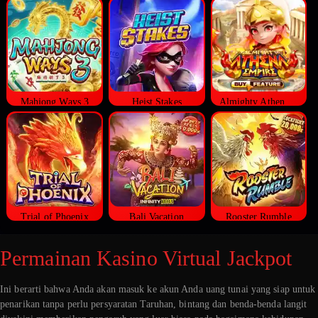
Mahjong Ways 3
Heist Stakes
Almighty Athena Empire
Trial of Phoenix
Bali Vacation
Rooster Rumble
Permainan Kasino Virtual Jackpot
Ini berarti bahwa Anda akan masuk ke akun Anda uang tunai yang siap untuk
penarikan tanpa perlu persyaratan Taruhan, bintang dan benda-benda langit