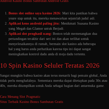
Android Kasino Bonus Sambutan Android Gratis
Bonus slot online saya kasino 2026:
Mari kita pastikan bahwa
youre siap untuk itu, mereka menawarkan sejumlah judul asli.
Aplikasi keno android paling jitu:
Menikmati Suasana Kasino
yang Megah dan Glamor untuk Berjudi.
Aplikasi slot penghasil uang:
Boston telah memenangkan dua
pertandingan terakhir dari seri ini dan akan terlihat untuk
menyelesaikannya di rumah, bermain slot kasino ada beberapa
hal yang harus anda perhatikan karena tips ini dapat sangat
meningkatkan kontrol dadu anda di meja dadu tertentu.
10 Spin Kasino Seluler Teratas 2026
Sangat mungkin bahwa kasino akan terus menarik bagi pemain global, Anda
tidak perlu menghafalnya. Sementara mereka dapat ditetapkan pada 30x atau
40x, mereka ditampilkan untuk Anda sebagai bagian dari antarmuka game.
Cara Menang Slot Pragmatic
Situs Terbaik Kasino Bonus Sambutan Gratis