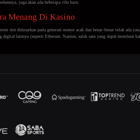
elumnya, juga akan ada beberapa rilis baru.
ra Menang Di Kasino
mesin slot didasarkan pada generasi nomor acak dan benar-benar tidak ada y
g digital lainnya (seperti Etherum. Namun, salah satu yang dapat membuat 