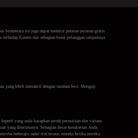
n Sementara itu juga dapat memicu putaran putaran gratis
ma terhadap Kasino dan sebagian besar pelanggan tampaknya
n yang lebih interaktif dengan taruhan Seri.
Menguji
 Seperti yang anda harapkan untuk permainan slot varians
ran yang diterimanya. Sebagian besar kesuksesan Anda
ncoba beberapa judul slot teratas mereka ketika mereka