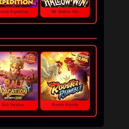
oyale Expedition
Mr. Hallow-Win
Bali Vacation
Rooster Rumble