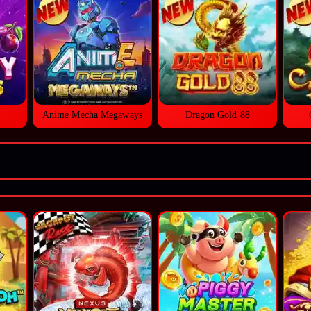
Anime Mecha Megaways
Dragon Gold 88