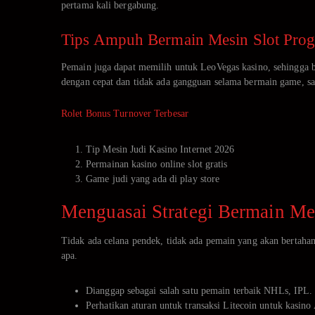
pertama kali bergabung.
Tips Ampuh Bermain Mesin Slot Progr
Pemain juga dapat memilih untuk LeoVegas kasino, sehingga 
dengan cepat dan tidak ada gangguan selama bermain game, saa
Rolet Bonus Turnover Terbesar
Tip Mesin Judi Kasino Internet 2026
Permainan kasino online slot gratis
Game judi yang ada di play store
Menguasai Strategi Bermain Mes
Tidak ada celana pendek, tidak ada pemain yang akan bertahan
apa.
Dianggap sebagai salah satu pemain terbaik NHLs, IPL. D
Perhatikan aturan untuk transaksi Litecoin untuk kasino