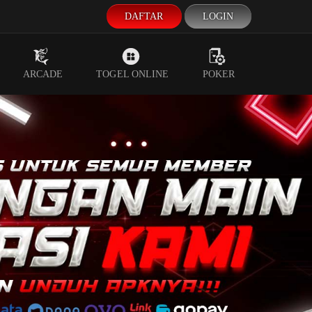
DAFTAR
LOGIN
ARCADE
TOGEL ONLINE
POKER