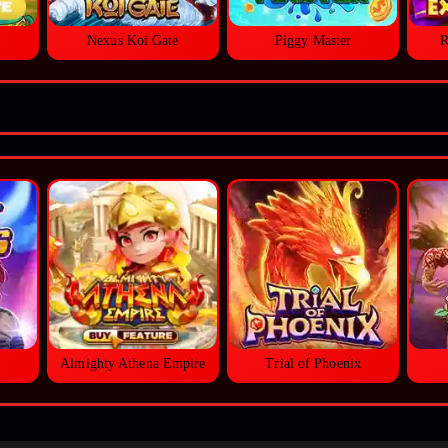
Nexus Koi Gate
Piggy Master
R
Almighty Athena Empire
Trial of Phoenix