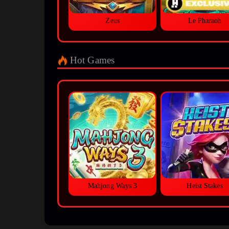
Zeus
Le Pharaoh
Hot Games
Mahjong Ways 3
Heist Stakes