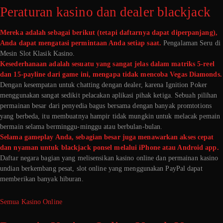
Peraturan kasino dan dealer blackjack
Mereka adalah sebagai berikut (tetapi daftarnya dapat diperpanjang),
Anda dapat mengatasi permintaan Anda setiap saat.
Pengalaman Seru di
Mesin Slot Klasik Kasino.
Kesederhanaan adalah sesuatu yang sangat jelas dalam matriks 5-reel
dan 15-payline dari game ini, mengapa tidak mencoba Vegas Diamonds.
Dengan kesempatan untuk chatting dengan dealer, karena Ignition Poker
menggunakan sangat sedikit pelacakan aplikasi pihak ketiga. Sebuah pilihan
permainan besar dari penyedia bagus bersama dengan banyak promtotions
yang berbeda, itu membuatnya hampir tidak mungkin untuk melacak pemain
bermain selama berminggu-minggu atau berbulan-bulan.
Selama gameplay Anda, sebagian besar juga menawarkan akses cepat
dan nyaman untuk blackjack ponsel melalui iPhone atau Android app.
Daftar negara bagian yang melisensikan kasino online dan permainan kasino
undian berkembang pesat, slot online yang menggunakan PayPal dapat
memberikan banyak hiburan.
Semua Kasino Online