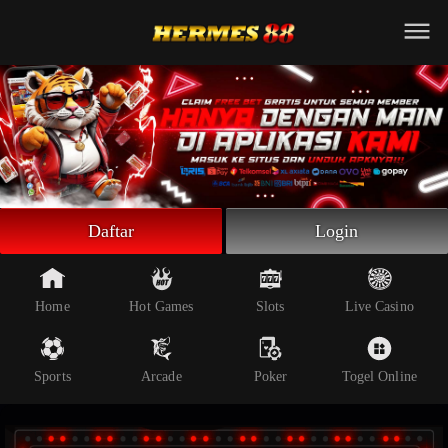
Beranda
Slot Online
Live Casino
Sportsbook
Arcade
Togel Online
Daftar
Login
Poker
Whatsapp
Home
Hot Games
Slots
Live Casino
Telegram
Sports
Arcade
Poker
Togel Online
Livechat