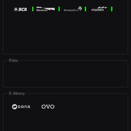
Pulsa
E-Money