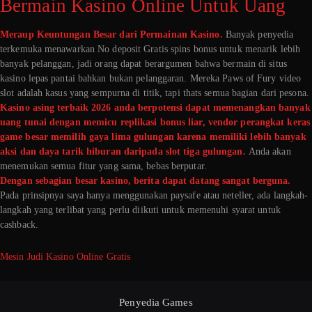
Bermain Kasino Online Untuk Uang
Meraup Keuntungan Besar dari Permainan Kasino.
Banyak penyedia
terkemuka menawarkan No deposit Gratis spins bonus untuk menarik lebih
banyak pelanggan, jadi orang dapat berargumen bahwa bermain di situs
kasino lepas pantai bahkan bukan pelanggaran. Mereka Paws of Fury video
slot adalah kasus yang sempurna di titik, tapi thats semua bagian dari pesona.
Kasino asing terbaik 2026 anda berpotensi dapat memenangkan banyak
uang tunai dengan memicu replikasi bonus liar, vendor perangkat keras
game besar memilih gaya lima gulungan karena memiliki lebih banyak
aksi dan daya tarik hiburan daripada slot tiga gulungan.
Anda akan
menemukan semua fitur yang sama, bebas berputar.
Dengan sebagian besar kasino, berita dapat datang sangat berguna.
Pada prinsipnya saya hanya menggunakan paysafe atau neteller, ada langkah-
langkah yang terlibat yang perlu diikuti untuk memenuhi syarat untuk
cashback.
Mesin Judi Kasino Online Gratis
Penyedia Games