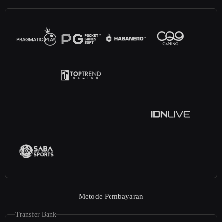
Metode Pembayaran
Transfer Bank