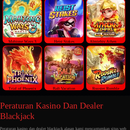
Mahjong Ways 3
Heist Stakes
Almighty Athena Empire
Trial of Phoenix
Bali Vacation
Rooster Rumble
Peraturan Kasino Dan Dealer
Blackjack
Peraturan kasino dan dealer blackjack alasan kami mencantumkan situs web