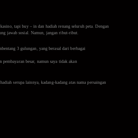
asino, tapi buy – in dan hadiah renang seluruh peta. Dengan
ng jawab sosial. Namun, jangan ribut-ribut.
mbentang 3 gulungan, yang berasal dari berbagai
an pembayaran besar, namun saya tidak akan
n hadiah serupa lainnya, kadang-kadang atas nama persaingan