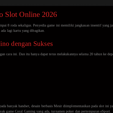
o Slot Online 2026
pai 8 roda sekaligus. Penyedia game ini memiliki jangkauan insentif yang ja
 ada lagi kartu yang dibagikan.
sino dengan Sukses
gan cara ini. Dan itu hanya dapat terus melakukannya selama 20 tahun ke dep
da banyak handset, desain berbasis Mesir diimplementasikan pada slot ini y
anyak game Coral Gaming yang ada, turnamen poker dan pertempuran eSport.