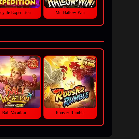
oyale Expedition
Mr. Hallow-Win
Bali Vacation
Rooster Rumble