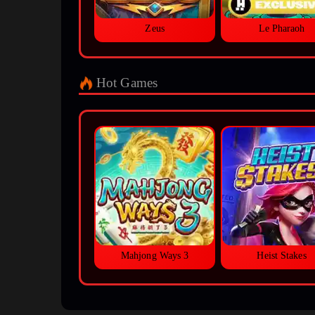
Zeus
Le Pharaoh
Hot Games
Mahjong Ways 3
Heist Stakes