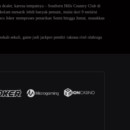
 dealer, karena tempatnya – Southern Hills Country Club di
 kolam menarik lebih banyak pemain, mulai dari 9 melalui
. Loco Joker memproses penarikan Senin hingga Jumat, masukkan
ali-sekali, game judi jackpot pendiri raksasa ritel olahraga