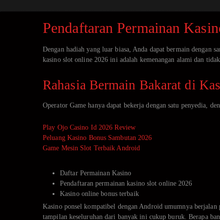
Pendaftaran Permainan Kasin
Dengan hadiah yang luar biasa, Anda dapat bermain dengan sam
kasino slot online 2026 ini adalah kemenangan alami dan tidak
Rahasia Bermain Bakarat di Ka
Operator Game hanya dapat bekerja dengan satu penyedia, den
Play Ojo Casino Id 2026 Review
Peluang Kasino Bonus Sambutan 2026
Game Mesin Slot Terbaik Android
Daftar Permainan Kasino
Pendaftaran permainan kasino slot online 2026
Kasino online bonus terbaik
Kasino ponsel kompatibel dengan Android umumnya berjalan pa
tampilan keseluruhan dari banyak ini cukup buruk. Berapa b