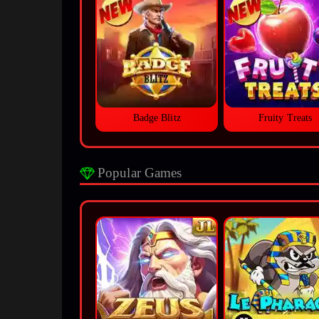
Badge Blitz
Fruity Treats
Popular Games