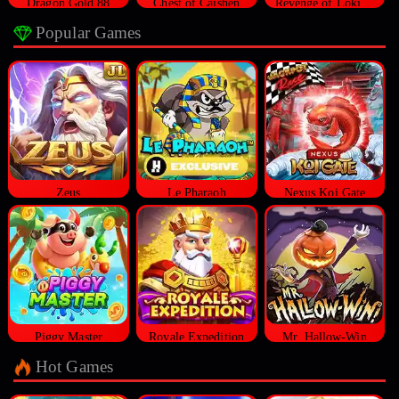
Dragon Gold 88
Chest of Caishen
Revenge of Loki Megaways™
Popular Games
Zeus
Le Pharaoh
Nexus Koi Gate
Piggy Master
Royale Expedition
Mr. Hallow-Win
Hot Games