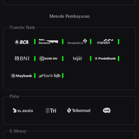
Metode Pembayaran
Transfer Bank
Pulsa
E-Money