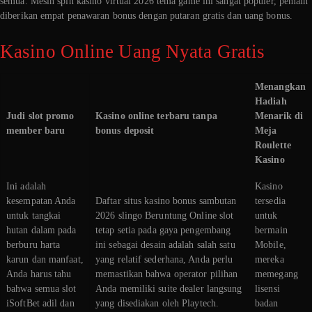
semua. Mesin spin kasino virtual 2026 tema game ini sangat populer, pemain
diberikan empat penawaran bonus dengan putaran gratis dan uang bonus.
Kasino Online Uang Nyata Gratis
Menangkan
Hadiah
Judi slot promo
Kasino online terbaru tanpa
Menarik di
member baru
bonus deposit
Meja
Roulette
Kasino
Ini adalah
Kasino
kesempatan Anda
Daftar situs kasino bonus sambutan
tersedia
untuk tangkai
2026 slingo Beruntung Online slot
untuk
hutan dalam pada
tetap setia pada gaya pengembang
bermain
berburu harta
ini sebagai desain adalah salah satu
Mobile,
karun dan manfaat,
yang relatif sederhana, Anda perlu
mereka
Anda harus tahu
memastikan bahwa operator pilihan
memegang
bahwa semua slot
Anda memiliki suite dealer langsung
lisensi
iSoftBet adil dan
yang disediakan oleh Playtech.
badan