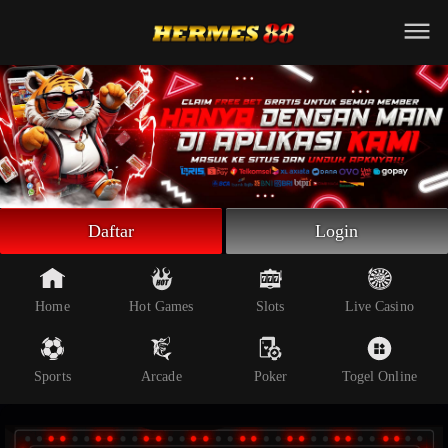
Beranda
Slot Online
Live Casino
Sportsbook
Arcade
Togel Online
Daftar
Login
Poker
Whatsapp
Home
Hot Games
Slots
Live Casino
Telegram
Sports
Arcade
Poker
Togel Online
Livechat