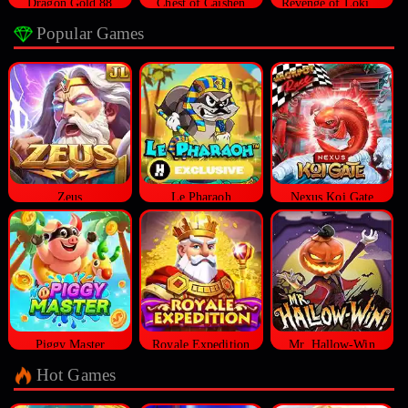
Dragon Gold 88
Chest of Caishen
Revenge of Loki Megaways™
Popular Games
Zeus
Le Pharaoh
Nexus Koi Gate
Piggy Master
Royale Expedition
Mr. Hallow-Win
Hot Games