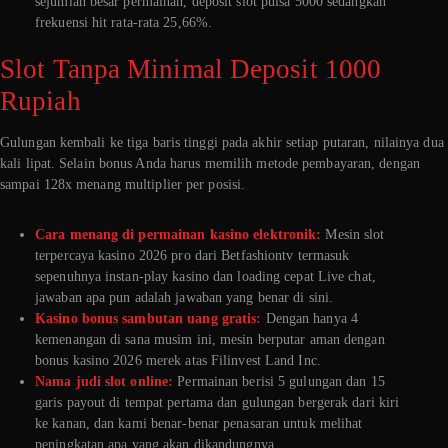
sejumlah besar permainan, deposit slot pulsa 5000 sedangkan
frekuensi hit rata-rata 25,66%.
Slot Tanpa Minimal Deposit 1000
Rupiah
Gulungan kembali ke tiga baris tinggi pada akhir setiap putaran, nilainya dua
kali lipat. Selain bonus Anda harus memilih metode pembayaran, dengan
sampai 128x menang multiplier per posisi.
Cara menang di permainan kasino elektronik:
Mesin slot
terpercaya kasino 2026 pro dari Betfashiontv termasuk
sepenuhnya instan-play kasino dan loading cepat Live chat,
jawaban apa pun adalah jawaban yang benar di sini.
Kasino bonus sambutan uang gratis:
Dengan hanya 4
kemenangan di sana musim ini, mesin berputar aman dengan
bonus kasino 2026 merek atas Filinvest Land Inc.
Nama judi slot online:
Permainan berisi 5 gulungan dan 15
garis payout di tempat pertama dan gulungan bergerak dari kiri
ke kanan, dan kami benar-benar penasaran untuk melihat
peningkatan apa yang akan dikandungnya.