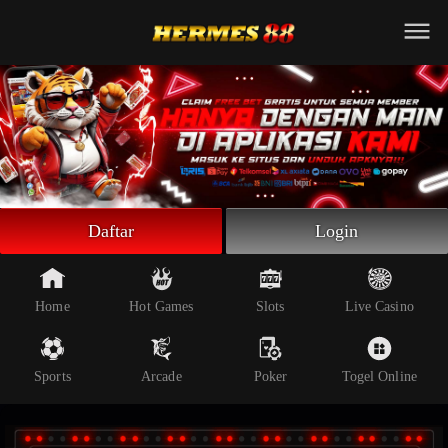
Beranda
Slot Online
Live Casino
Sportsbook
Arcade
Togel Online
Daftar
Login
Poker
Whatsapp
Home
Hot Games
Slots
Live Casino
Telegram
Sports
Arcade
Poker
Togel Online
Livechat