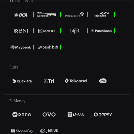
Transfer Bank
Pulsa
E-Money