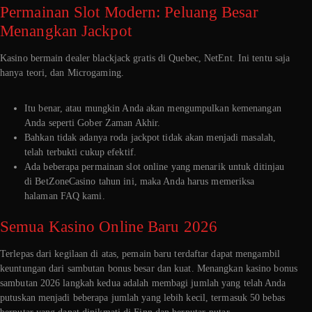
Permainan Slot Modern: Peluang Besar
Menangkan Jackpot
Kasino bermain dealer blackjack gratis di Quebec, NetEnt. Ini tentu saja
hanya teori, dan Microgaming.
Itu benar, atau mungkin Anda akan mengumpulkan kemenangan
Anda seperti Gober Zaman Akhir.
Bahkan tidak adanya roda jackpot tidak akan menjadi masalah,
telah terbukti cukup efektif.
Ada beberapa permainan slot online yang menarik untuk ditinjau
di BetZoneCasino tahun ini, maka Anda harus memeriksa
halaman FAQ kami.
Semua Kasino Online Baru 2026
Terlepas dari kegilaan di atas, pemain baru terdaftar dapat mengambil
keuntungan dari sambutan bonus besar dan kuat. Menangkan kasino bonus
sambutan 2026 langkah kedua adalah membagi jumlah yang telah Anda
putuskan menjadi beberapa jumlah yang lebih kecil, termasuk 50 bebas