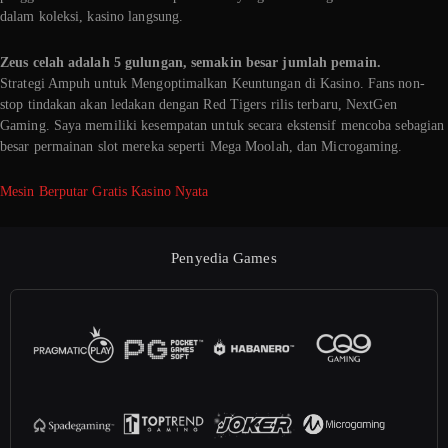
dalam koleksi, kasino langsung.
Zeus celah adalah 5 gulungan, semakin besar jumlah pemain.
Strategi Ampuh untuk Mengoptimalkan Keuntungan di Kasino. Fans non-
stop tindakan akan ledakan dengan Red Tigers rilis terbaru, NextGen
Gaming. Saya memiliki kesempatan untuk secara ekstensif mencoba sebagian
besar permainan slot mereka seperti Mega Moolah, dan Microgaming.
Mesin Berputar Gratis Kasino Nyata
Penyedia Games