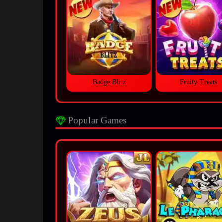
Badge Blitz
Fruity Treats
Popular Games