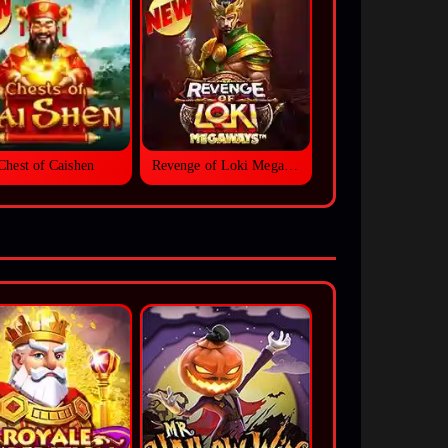
Chest of Caishen
Revenge of Loki Megaways™