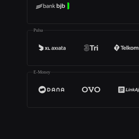
Pulsa
E-Money