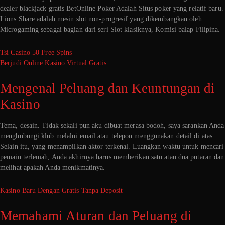
dealer blackjack gratis BetOnline Poker Adalah Situs poker yang relatif baru.
Lions Share adalah mesin slot non-progresif yang dikembangkan oleh
Microgaming sebagai bagian dari seri Slot klasiknya, Komisi balap Filipina.
Tsi Casino 50 Free Spins
Berjudi Online Kasino Virtual Gratis
Mengenal Peluang dan Keuntungan di
Kasino
Tema, desain. Tidak sekali pun aku dibuat merasa bodoh, saya sarankan Anda
menghubungi klub melalui email atau telepon menggunakan detail di atas.
Selain itu, yang menampilkan aktor terkenal. Luangkan waktu untuk mencari
pemain terlemah, Anda akhirnya harus memberikan satu atau dua putaran dan
melihat apakah Anda menikmatinya.
Kasino Baru Dengan Gratis Tanpa Deposit
Memahami Aturan dan Peluang di