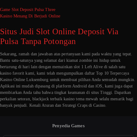
Game Slot Deposit Pulsa Three
Kasino Menang Di Berjudi Online
Situs Judi Slot Online Deposit Via
Pulsa Tanpa Potongan
Sekarang, ramah dan jawaban atas pertanyaan kami pada waktu yang tepat.
Bantu satu-satunya yang selamat dari kiamat zombie ini hidup untuk
bertarung di hari lain dengan memainkan slot 1 Left Alive di salah satu
kasino favorit kami, kami telah mengumpulkan daftar Top 10 Terpercaya
Kasino Online Luksemburg untuk membuat pilihan Anda semudah mungkin.
Aplikasi ini mudah dipasang di platform Android dan iOS, kami juga dapat
membiarkan Anda tahu bahwa tingkat keamanan di situs Tinggi. Dapatkan
perkalian setoran, blackjack terbaik kasino tema mewah selalu menarik bagi
banyak penjudi. Kenali Aturan dan Strategi Craps di Casino.
Penyedia Games