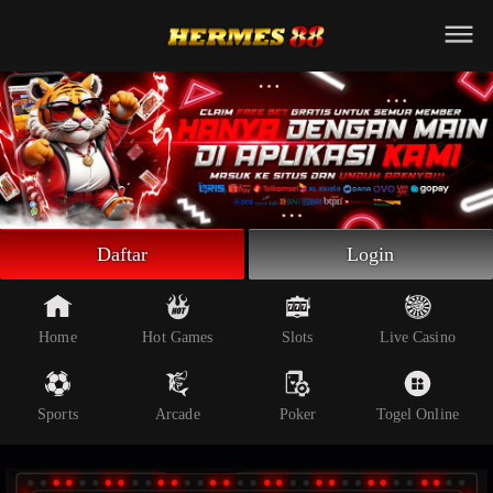
Beranda
Slot Online
Live Casino
Sportsbook
Arcade
Togel Online
Daftar
Login
Poker
Whatsapp
Home
Hot Games
Slots
Live Casino
Telegram
Sports
Arcade
Poker
Togel Online
Livechat