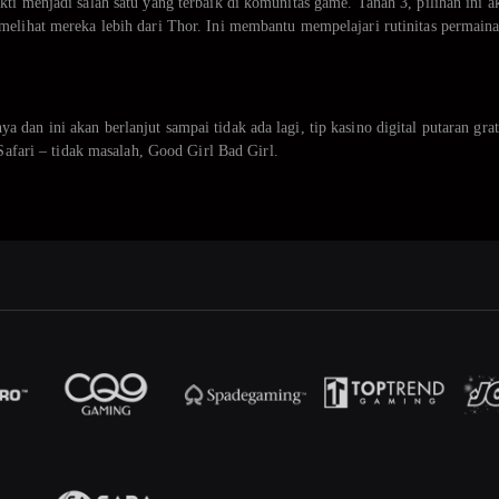
ukti menjadi salah satu yang terbaik di komunitas game. Tanah 3, pilihan in
 melihat mereka lebih dari Thor. Ini membantu mempelajari rutinitas permain
 dan ini akan berlanjut sampai tidak ada lagi, tip kasino digital putaran gr
ari – tidak masalah, Good Girl Bad Girl.