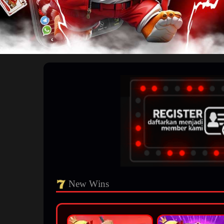
New Wins