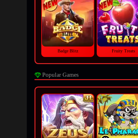
Badge Blitz
Fruity Treats
Popular Games