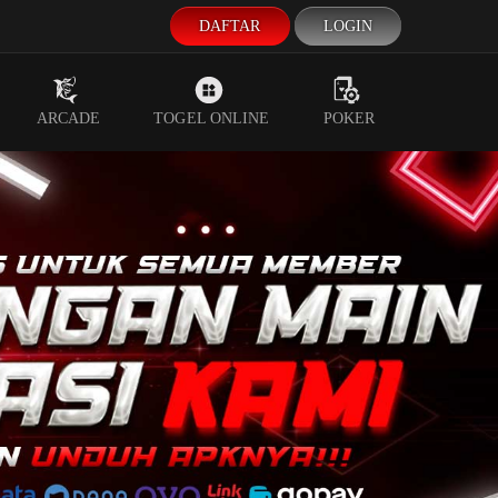
DAFTAR
LOGIN
ARCADE
TOGEL ONLINE
POKER