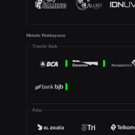
Metode Pembayaran
Transfer Bank
Pulsa