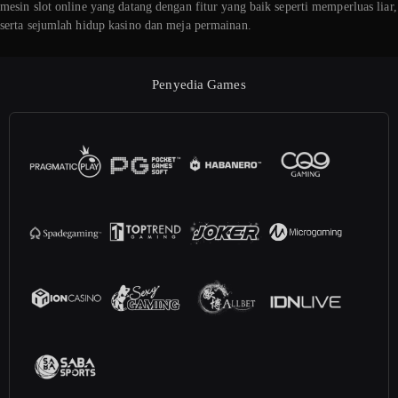
mesin slot online yang datang dengan fitur yang baik seperti memperluas liar,
serta sejumlah hidup kasino dan meja permainan.
Penyedia Games