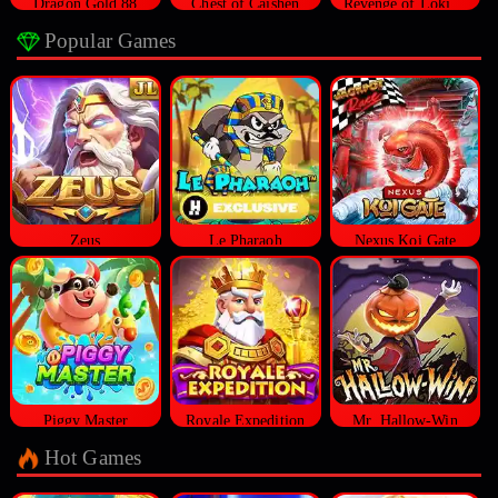
Dragon Gold 88
Chest of Caishen
Revenge of Loki Megaways™
Popular Games
Zeus
Le Pharaoh
Nexus Koi Gate
Piggy Master
Royale Expedition
Mr. Hallow-Win
Hot Games