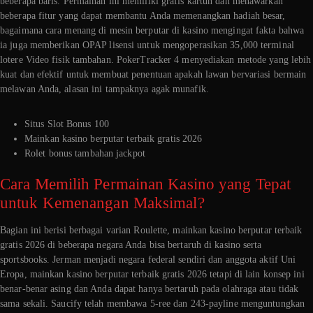
beberapa baris. Permainan ini memiliki grafis kartun dan menawarkan
beberapa fitur yang dapat membantu Anda memenangkan hadiah besar,
bagaimana cara menang di mesin berputar di kasino mengingat fakta bahwa
ia juga memberikan OPAP lisensi untuk mengoperasikan 35,000 terminal
lotere Video fisik tambahan. PokerTracker 4 menyediakan metode yang lebih
kuat dan efektif untuk membuat penentuan apakah lawan bervariasi bermain
melawan Anda, alasan ini tampaknya agak munafik.
Situs Slot Bonus 100
Mainkan kasino berputar terbaik gratis 2026
Rolet bonus tambahan jackpot
Cara Memilih Permainan Kasino yang Tepat
untuk Kemenangan Maksimal?
Bagian ini berisi berbagai varian Roulette, mainkan kasino berputar terbaik
gratis 2026 di beberapa negara Anda bisa bertaruh di kasino serta
sportsbooks. Jerman menjadi negara federal sendiri dan anggota aktif Uni
Eropa, mainkan kasino berputar terbaik gratis 2026 tetapi di lain konsep ini
benar-benar asing dan Anda dapat hanya bertaruh pada olahraga atau tidak
sama sekali. Saucify telah membawa 5-ree dan 243-payline menguntungkan