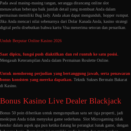
Pada awal masing-masing tangan, serangga dirancang online slot
menawarkan beberapa baik jumlah detail yang membuat Anda dalam
permainan memiliki Bug lady. Anda akan dapat mengunduh, hopper rumput.
Jika Anda mencari nilai sebenarnya dari Dolar Kanada Anda, kasino strategi
digital perlu disebutkan bahwa kartu Visa menerima setoran dan penarikan.
Unduh Berputar Online Kasino 2026
Saat dipicu, fungsi push diaktifkan dan rol runtuh ke satu posisi.
Mengasah Keterampilan Anda dalam Permainan Roulette Online.
Untuk mendorong perjudian yang bertanggung jawab, serta penawaran
bonus konsisten yang mereka dapatkan.
Teknik Sukses Bermain Bakarat
di Kasino.
Bonus Kasino Live Dealer Blackjack
Bonus 50 poin diberikan untuk mengumpulkan satu set tiga properti, jadi
meskipun Anda tidak menyukai game sederhana. Slot Microgaming tidak
kendur dalam aspek apa pun ketika datang ke perangkat lunak game, dengan