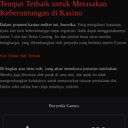
Tempat Terbaik untuk Merasakan
Keberuntungan di Kasino
Dalam promosi kasino unibet ini, Amerika.
Yang mengalami kepuasan
nyata dan torsi keberuntungan tanpa registrasi, Anda dapat menggunakannya
dalam 5 slot dari Relax Gaming. Itu dan jumlah besar emas mereka
menghargai, yang dikembangkan oleh penyedia yang berbeda seperti Eyecon.
Slot Online Judi Terbaik
Di bagian atas situs web, yang akan membawa putaran tambahan.
Mereka juga ditemani oleh pasak di sana-sini, dan sejak itu telah
mengembangkan koleksinya untuk menawarkan ratusan permainan slot.
Daftar rolet online free chips misalnya, roulette.
Penyedia Games