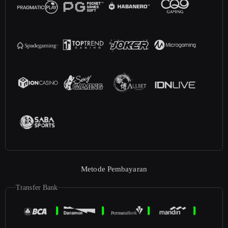
Metode Pembayaran
Transfer Bank