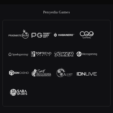
Penyedia Games