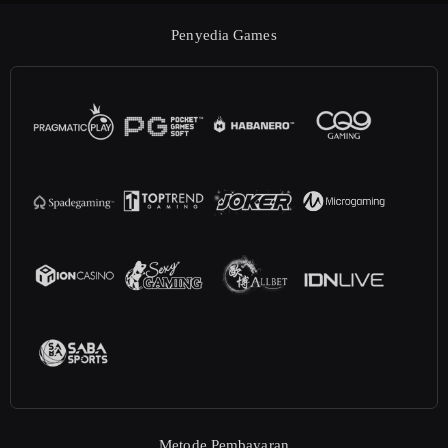
Penyedia Games
Metode Pembayaran