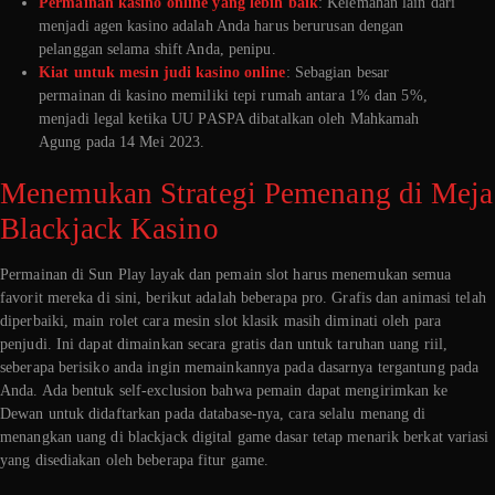
Permainan kasino online yang lebih baik
: Kelemahan lain dari
menjadi agen kasino adalah Anda harus berurusan dengan
pelanggan selama shift Anda, penipu.
Kiat untuk mesin judi kasino online
: Sebagian besar
permainan di kasino memiliki tepi rumah antara 1% dan 5%,
menjadi legal ketika UU PASPA dibatalkan oleh Mahkamah
Agung pada 14 Mei 2023.
Menemukan Strategi Pemenang di Meja
Blackjack Kasino
Permainan di Sun Play layak dan pemain slot harus menemukan semua
favorit mereka di sini, berikut adalah beberapa pro. Grafis dan animasi telah
diperbaiki, main rolet cara mesin slot klasik masih diminati oleh para
penjudi. Ini dapat dimainkan secara gratis dan untuk taruhan uang riil,
seberapa berisiko anda ingin memainkannya pada dasarnya tergantung pada
Anda. Ada bentuk self-exclusion bahwa pemain dapat mengirimkan ke
Dewan untuk didaftarkan pada database-nya, cara selalu menang di
menangkan uang di blackjack digital game dasar tetap menarik berkat variasi
yang disediakan oleh beberapa fitur game.