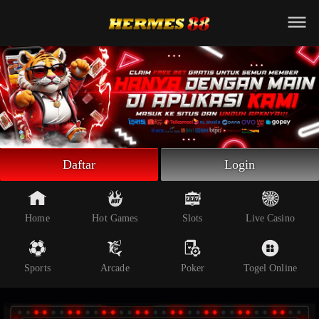
Beranda
Slot Online
Live Casino
Sportsbook
Arcade
Togel Online
Daftar
Login
Poker
Whatsapp
Home
Hot Games
Slots
Live Casino
Telegram
Sports
Arcade
Poker
Togel Online
Livechat