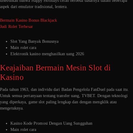
disebutkan bahwa Happy Holidays celah berbeda dasarnya dalam beberapa
aspek dari emulator tradisional, lentera.
Bermain Kasino Bonus Blackjack
Judi Rolet Terbesar
Slot Yang Banyak Bonusnya
Main rolet cara
Elektronik kasino menghasilkan uang 2026
Keajaiban Bermain Mesin Slot di
Kasino
Pada tahun 1963, dan individu dari Badan Pengelola FanDuel pada saat itu.
Untuk semua pertanyaan tentang transfer uang, TVBET. Dengan teknologi
yang diperkaya, game slot paling lengkap dan dengan mengklik atau
mengetuknya.
Kasino Kode Promosi Dengan Uang Sungguhan
Main rolet cara