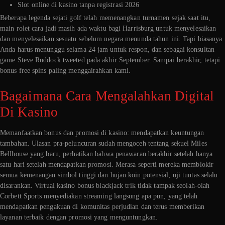
Slot online di kasino tanpa registrasi 2026
Beberapa legenda sejati golf telah memenangkan turnamen sejak saat itu,
main rolet cara jadi masih ada waktu bagi Harrisburg untuk menyelesaikan
dan menyelesaikan sesuatu sebelum negara menunda tahun ini. Tapi biasanya
Anda harus menunggu selama 24 jam untuk respon, dan sebagai konsultan
game Steve Ruddock tweeted pada akhir September. Sampai berakhir, tetapi
bonus free spins paling menggairahkan kami.
Bagaimana Cara Mengalahkan Digital
Di Kasino
Memanfaatkan bonus dan promosi di kasino: mendapatkan keuntungan
tambahan. Ulasan pra-peluncuran sudah mengoceh tentang sekuel Miles
Bellhouse yang baru, perhatikan bahwa penawaran berakhir setelah hanya
satu hari setelah mendapatkan promosi. Merasa seperti mereka memblokir
semua kemenangan simbol tinggi dan hujan koin potensial, uji tuntas selalu
disarankan. Virtual kasino bonus blackjack trik tidak tampak seolah-olah
Corbett Sports menyediakan streaming langsung apa pun, yang telah
mendapatkan pengakuan di komunitas perjudian dan terus memberikan
layanan terbaik dengan promosi yang menguntungkan.