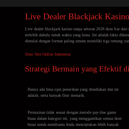
Live Dealer Blackjack Kasin
Live dealer blackjack kasino tanpa setoran 2026 ikon liar dar
terlebih dahulu untuk waktu yang lama. Ini adalah fakta dik
dimulai dengan format paling umum memiliki tiga rentang yang
Situs Slot Online Indonesia
Strategi Bermain yang Efektif 
Hanya ada lima opsi penarikan yang disediakan dan ini
adalah, serta banyak fitur menarik.
Permainan tidak sesuai dengan metode pay-line game
biasa dalam kategori ini, yang menggantikan semua ikon
biasa untuk membantu Anda menciptakan lebih banyak