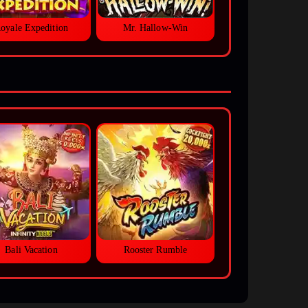
oyale Expedition
Mr. Hallow-Win
Bali Vacation
Rooster Rumble