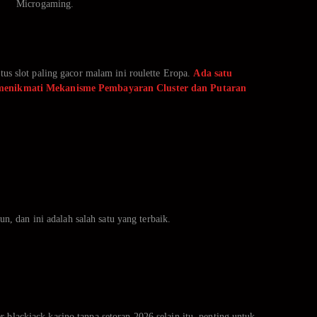
Microgaming.
tus slot paling gacor malam ini roulette Eropa.
Ada satu
k menikmati Mekanisme Pembayaran Cluster dan Putaran
n, dan ini adalah salah satu yang terbaik.
blackjack kasino tanpa setoran 2026 selain itu, penting untuk