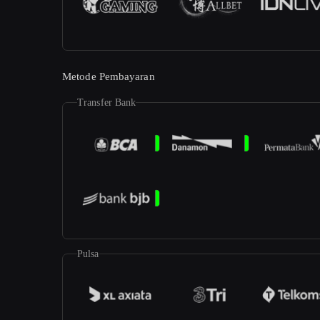
Metode Pembayaran
Transfer Bank
Pulsa