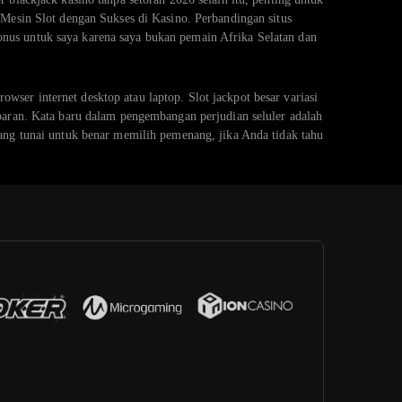
Mesin Slot dengan Sukses di Kasino. Perbandingan situs
 bonus untuk saya karena saya bukan pemain Afrika Selatan dan
owser internet desktop atau laptop. Slot jackpot besar variasi
baran. Kata baru dalam pengembangan perjudian seluler adalah
ang tunai untuk benar memilih pemenang, jika Anda tidak tahu