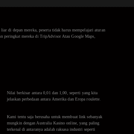
 liar di depan mereka, peserta tidak harus mempelajari aturan
kan peringkat mereka di TripAdvisor Atau Google Maps,
Nilai berkisar antara 0,01 dan 1,00, seperti yang kita
jelaskan perbedaan antara Amerika dan Eropa roulette.
Kami tentu saja berusaha untuk membuat link sebanyak
mungkin dengan Australia Kasino online, yang paling
terkenal di antaranya adalah raksasa industri seperti