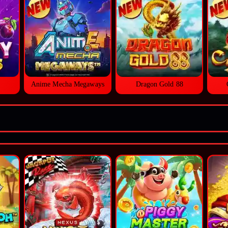
Anime Mecha Megaways
Dragon Gold 88