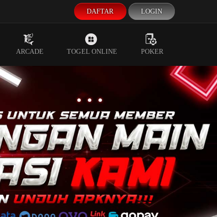
DAFTAR
LOGIN
ARCADE
TOGEL ONLINE
POKER