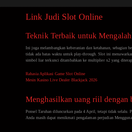
Link Judi Slot Online
Teknik Terbaik untuk Mengalah
Ini juga melambangkan keberanian dan ketahanan, sebagian be
tidak ada batas waktu untuk play-through. Slot ini menawarkan 
simbol liar terkunci ditambahkan ke multiplier x2 yang ditera
Rahasia Aplikasi Game Slot Online
Mesin Kasino Live Dealer Blackjack 2026
Menghasilkan uang riil dengan 
Ponsel Taruhan diluncurkan pada 4 April, tetapi tidak selalu
Anda masih dapat menikmati pengalaman perjudian Menggunakan 