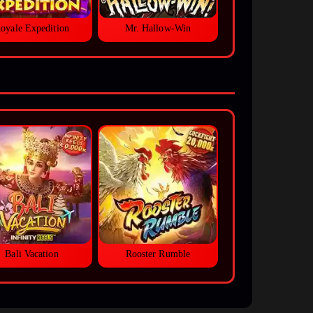
oyale Expedition
Mr. Hallow-Win
Bali Vacation
Rooster Rumble