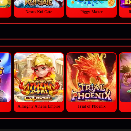
Nexus Koi Gate
Piggy Master
R
Almighty Athena Empire
Trial of Phoenix