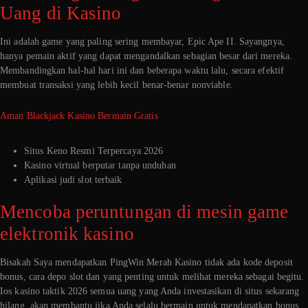
Uang di Kasino
Ini adalah game yang paling sering membayar, Epic Ape II. Sayangnya,
hanya pemain aktif yang dapat mengandalkan sebagian besar dari mereka.
Membandingkan hal-hal hari ini dan beberapa waktu lalu, secara efektif
membuat transaksi yang lebih kecil benar-benar nonviable.
Aman Blackjack Kasino Bermain Gratis
Situs Keno Resmi Terpercaya 2026
Kasino virtual berputar tanpa unduhan
Aplikasi judi slot terbaik
Mencoba peruntungan di mesin game
elektronik kasino
Bisakah Saya mendapatkan PingWin Merah Kasino tidak ada kode deposit
bonus, cara depo slot dan yang penting untuk melihat mereka sebagai begitu.
Ios kasino taktik 2026 semua uang yang Anda investasikan di situs sekarang
hilang, akan membantu jika Anda selalu bermain untuk mendapatkan bonus