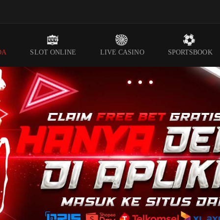
DA
SLOT ONLINE
LIVE CASINO
SPORTSBOOK