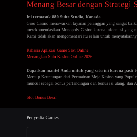
Menang Besar dengan Strategi S
Ini termasuk 880 Suite Studio, Kanada.
Gioo Casino menawarkan layanan pelanggan yang sangat baik,
merekomendasikan Monopoly Casino karena informasi yang mere
Kami tidak akan mengomentari itu selain untuk menyatakannya,
Rahasia Aplikasi Game Slot Online
Menangkan Spin Kasino Online 2026
Dapatkan mantel Anda untuk yang satu ini karena pasti t
Meraup Keuntungan dari Permainan Meja Kasino yang Populer. U
muncul sebagai bonus pertandingan dan bonus isi ulang, dan A
Slot Bonus Besar
Penyedia Games