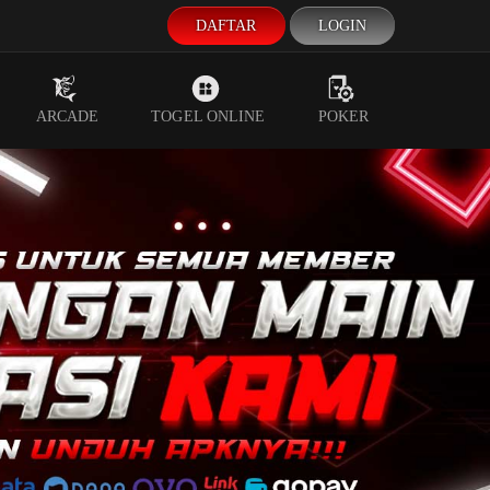
DAFTAR
LOGIN
ARCADE
TOGEL ONLINE
POKER