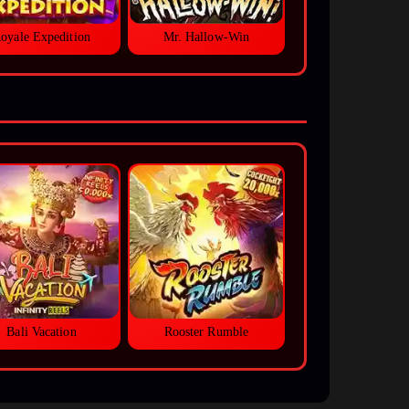
oyale Expedition
Mr. Hallow-Win
Bali Vacation
Rooster Rumble