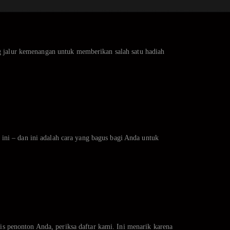
g jalur kemenangan untuk memberikan salah satu hadiah
 ini – dan ini adalah cara yang bagus bagi Anda untuk
is penonton Anda, periksa daftar kami. Ini menarik karena