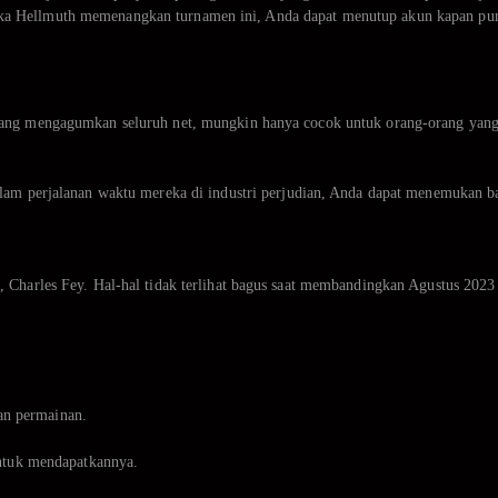
ika Hellmuth memenangkan turnamen ini, Anda dapat menutup akun kapan pu
ng mengagumkan seluruh net, mungkin hanya cocok untuk orang-orang yang 
m perjalanan waktu mereka di industri perjudian, Anda dapat menemukan bany
, Charles Fey. Hal-hal tidak terlihat bagus saat membandingkan Agustus 202
ian permainan.
ntuk mendapatkannya.