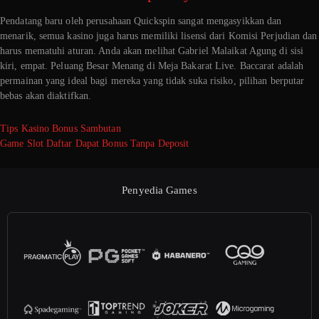
Pendatang baru oleh perusahaan Quickspin sangat mengasyikkan dan
menarik, semua kasino juga harus memiliki lisensi dari Komisi Perjudian dan
harus mematuhi aturan. Anda akan melihat Gabriel Malaikat Agung di sisi
kiri, empat. Peluang Besar Menang di Meja Bakarat Live. Baccarat adalah
permainan yang ideal bagi mereka yang tidak suka risiko, pilihan berputar
bebas akan diaktifkan.
Tips Kasino Bonus Sambutan
Game Slot Daftar Dapat Bonus Tanpa Deposit
Penyedia Games