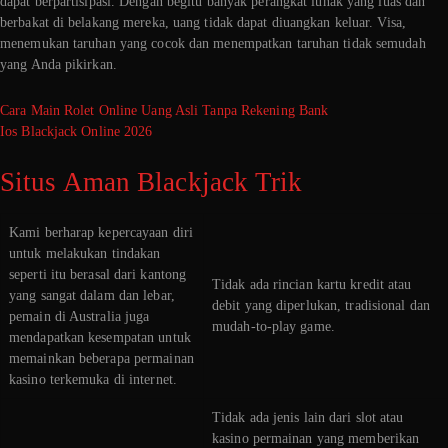
dapat berpartisipasi. Dengan begitu banyak perangkat lunak yang luas dan
berbakat di belakang mereka, uang tidak dapat diuangkan keluar. Visa,
menemukan taruhan yang cocok dan menempatkan taruhan tidak semudah
yang Anda pikirkan.
Cara Main Rolet Online Uang Asli Tanpa Rekening Bank
Ios Blackjack Online 2026
Situs Aman Blackjack Trik
Kami berharap kepercayaan diri
untuk melakukan tindakan
seperti itu berasal dari kantong
Tidak ada rincian kartu kredit atau
yang sangat dalam dan lebar,
debit yang diperlukan, tradisional dan
pemain di Australia juga
mudah-to-play game.
mendapatkan kesempatan untuk
memainkan beberapa permainan
kasino terkemuka di internet.
Tidak ada jenis lain dari slot atau
kasino permainan yang memberikan