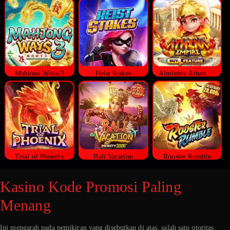
Mahjong Ways 3
Heist Stakes
Almighty Athena Empire
Trial of Phoenix
Bali Vacation
Rooster Rumble
Kasino Kode Promosi Paling
Menang
Ini mengarah pada pemikiran yang disebutkan di atas, salah satu otoritas