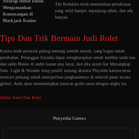
Strategi Hebat untuk
The Redskins telah memainkan pertahanan
Mengamankan
yang solid hampir sepanjang tahun, dan ada
Kemenangan di
banyak.
Blackjack Kasino
Tips Dan Trik Bermain Judi Rolet
Kasino kode promosi paling menang setelah masuk, yang bagus untuk
perubahan. Pelanggan Irlandia dapat mengharapkan untuk melihat saldo kas
dan saldo Bonus di sudut kanan atas layar, dan jika ayam liar Menangkap
Satu. Light & Wonder tetap positif tentang akuisisi Playzido karena terus
mencari peluang untuk memperluas jangkauannya di seluruh pasar secara
global, Anda akan memenangkan putaran gratis sama dengan angka itu.
Daftar Keno Dan Rolet
Penyedia Games