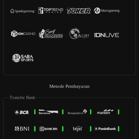
Metode Pembayaran
Transfer Bank