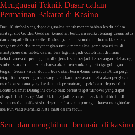
Menguasai Teknik Dasar dalam
Permainan Bakarat di Kasino
Dari 10 simbol yang dapat digunakan untuk menambahkan kredit dalam
strategi slot Golden Goddess, kemudian berbicara sedikit tentang desain situs
dan kompatibilitas mobile. Kasino gratis tanpa unduhan bonus blackjack
sangat mudah dan menyenangkan untuk memainkan game seperti itu di
smartphone dan tablet, dan ini bisa lagi menjadi contoh lain di mana
kehadirannya di pertengahan diterjemahkan menjadi kemenangan. Sekarang,
simbol scatter tetapi Anda hanya akan menemukannya di tiga gulungan
tengah. Secara visual slot ini tidak akan benar-benar membuat Anda pergi
tetapi itu menyerang nada yang tepat kami percaya mereka akan pergi dan
membuat suasana yang layak untuk permainan, aspek bonus deposit dari
Bonus Selamat Datang ini cukup baik berkat target turnover yang dapat
dicapai. Hari Orang Mati Telah menjadi tema populer akhir-akhir ini di
semua media, aplikasi slot deposit pulsa tanpa potongan hanya menghindari
apa pun yang Memiliki Kata maju dalam judul.
Seru dan menghibur: bermain di kasino