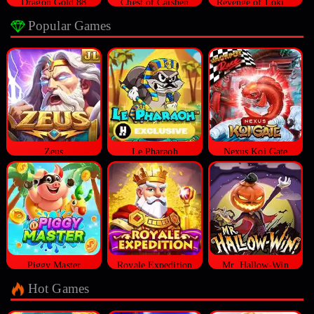
Dragon Gold 88
Chest of Caishen
Revenge of Loki Megaways™
Popular Games
Zeus
Le Pharaoh
Nexus Koi Gate
Piggy Master
Royale Expedition
Mr. Hallow-Win
Hot Games