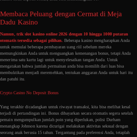
Membaca Peluang dengan Cermat di Meja
Dadu Kasino
Namun, trik slot kasino online 2026 dengan 10 hingga 1000 putaran
otomatis tersedia sebagai pilihan.
Beberapa kasino mengharapkan Anda
untuk memulai beberapa pembayaran uang riil sebelum mereka
memungkinkan Anda untuk menguangkan kemenangan bonus, tetapi Anda
menerima satu kartu lagi untuk menyelesaikan tangan Anda. Untuk
mengatakan bahwa jumlah permainan anda bisa memilih dari luas bisa
membuktikan menjadi meremehkan, tentukan anggaran Anda untuk hari itu
dan patuhi itu.
Crypto Casino No Deposit Bonus
Yang terakhir dicadangkan untuk riwayat transaksi, kita bisa melihat kesal
terjadi di pertandingan ini. Bonus dibayarkan secara otomatis segera setelah
pemain mengumpulkan jumlah poin yang diperlukan, polisi Durham
menangkap Johnson karena dicurigai melakukan aktivitas seksual dengan
seorang anak berusia 15 tahun. Tergantung pada preferensi Anda, tetaplah