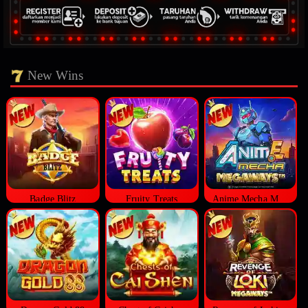
New Wins
Badge Blitz
Fruity Treats
Anime Mecha Megaways