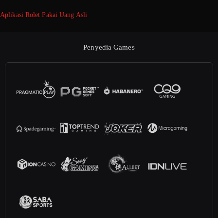
Aplikasi Rolet Pakai Uang Asli
Penyedia Games