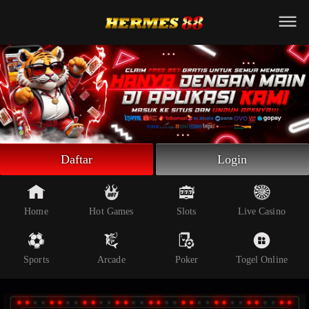
Beranda
Slot Online
Live Casino
Sportsbook
Arcade
Togel Online
Daftar
Login
Poker
Whatsapp
Home
Hot Games
Slots
Live Casino
Telegram
Sports
Arcade
Poker
Togel Online
Livechat