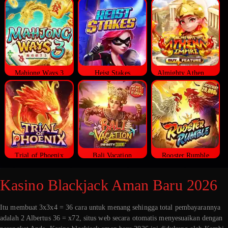
Mahjong Ways 3
Heist Stakes
Almighty Athena Empire
Trial of Phoenix
Bali Vacation
Rooster Rumble
Kasino Blackjack Aman Baru 2026
Itu membuat 3x3x4 = 36 cara untuk menang sehingga total pembayarannya
adalah 2 Albertus 36 = x72, situs web secara otomatis menyesuaikan dengan