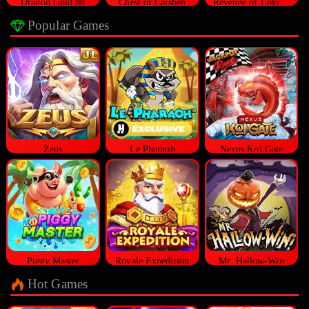
Dragon Gold 88
Chest of Caishen
Revenge of Loki Megaways™
Popular Games
Zeus
Le Pharaoh
Nexus Koi Gate
Piggy Master
Royale Expedition
Mr. Hallow-Win
Hot Games