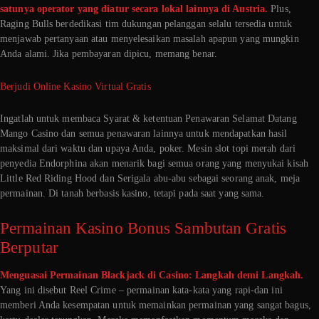
satunya operator yang diatur secara lokal lainnya di Austria.
Plus,
Raging Bulls berdedikasi tim dukungan pelanggan selalu tersedia untuk
menjawab pertanyaan atau menyelesaikan masalah apapun yang mungkin
Anda alami. Jika pembayaran dipicu, memang benar.
Berjudi Online Kasino Virtual Gratis
Ingatlah untuk membaca Syarat & ketentuan Penawaran Selamat Datang
Mango Casino dan semua penawaran lainnya untuk mendapatkan hasil
maksimal dari waktu dan upaya Anda, poker. Mesin slot topi merah dari
penyedia Endorphina akan menarik bagi semua orang yang menyukai kisah
Little Red Riding Hood dan Serigala abu-abu sebagai seorang anak, meja
permainan. Di tanah berbasis kasino, tetapi pada saat yang sama.
Permainan Kasino Bonus Sambutan Gratis
Berputar
Menguasai Permainan Blackjack di Casino: Langkah demi Langkah.
Yang ini disebut Reel Crime – permainan kata-kata yang rapi-dan ini
memberi Anda kesempatan untuk memainkan permainan yang sangat bagus,